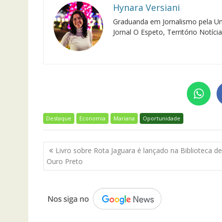
Hynara Versiani
Graduanda em Jornalismo pela Un
Jornal O Espeto, Território Notíc
Destaque
Economia
Mariana
Oportunidade
Navegação
Livro sobre Rota Jaguara é lançado na Biblioteca de
de
Ouro Preto
Post