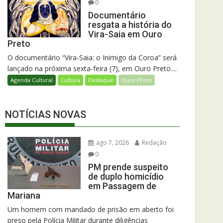
0
Documentário
resgata a história do
Vira-Saia em Ouro
Preto
O documentário “Vira-Saia: o Inimigo da Coroa” será
lançado na próxima sexta-feira (7), em Ouro Preto....
Agenda Cultural
Cultura
Destaque
Ouro Preto
NOTÍCIAS NOVAS
ago 7, 2026
Redação
0
PM prende suspeito
de duplo homicídio
em Passagem de
Mariana
Um homem com mandado de prisão em aberto foi
preso pela Polícia Militar durante diligências