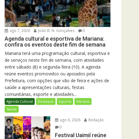
ago 7, 2026
João B. N. Gonçalves
0
Agenda cultural e esportiva de Mariana:
confira os eventos deste fim de semana
Mariana terá uma programação cultural, esportiva e
de serviços neste fim de semana, com atividades
entre sábado (8) e segunda-feira (10). A agenda
reúne eventos promovidos ou apoiados pela
Prefeitura, com opções que vão de feira e ações de
saúde a apresentações culturais, festas
comunitárias, esporte e atividades...
Agenda Cultural
Destaque
Esporte
Mariana
Saúde
ago 6, 2026
Redação
0
Festival Uaimií reúne