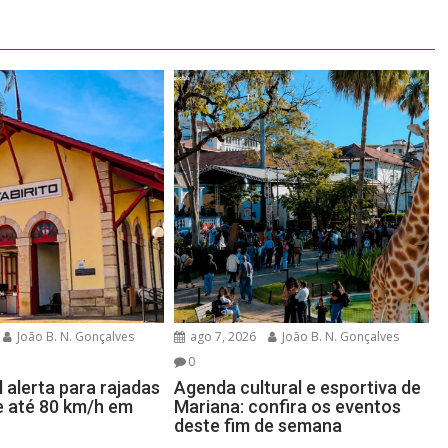
João B. N. Gonçalves
ago 7, 2026
João B. N. Gonçalves
0
l alerta para rajadas
Agenda cultural e esportiva de
e até 80 km/h em
Mariana: confira os eventos
deste fim de semana