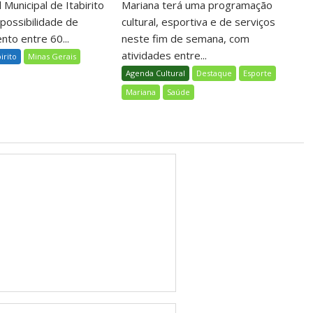
 Municipal de Itabirito
Mariana terá uma programação
 possibilidade de
cultural, esportiva e de serviços
nto entre 60...
neste fim de semana, com
atividades entre...
birito
Minas Gerais
Agenda Cultural
Destaque
Esporte
Mariana
Saúde