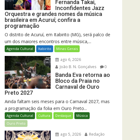
Fernanda Takai,
Inconfidentes Jazz
Orquestra e grandes nomes da música
brasileira em Acuruí; confira a
programação
O distrito de Acuruí, em Itabirito (MG), será palco de
um dos maiores encontros entre música,...
Agenda Cultural
Itabirito
Minas Gerais
ago 6, 2026
João B. N. Gonçalves
0
Banda Eva retorna ao
Bloco da Praia no
Carnaval de Ouro
Preto 2027
Ainda faltam seis meses para o Carnaval 2027, mas
a programação da folia em Ouro Preto...
Agenda Cultural
Cultura
Destaque
Música
Ouro Preto
ago 5, 2026
Redação