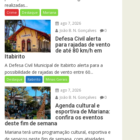
realizadas...
Crime
Destaque
Mariana
ago 7, 2026
João B. N. Gonçalves
0
Defesa Civil alerta
para rajadas de vento
de até 80 km/h em
Itabirito
A Defesa Civil Municipal de Itabirito alerta para a
possibilidade de rajadas de vento entre 60...
Destaque
Itabirito
Minas Gerais
ago 7, 2026
João B. N. Gonçalves
0
Agenda cultural e
esportiva de Mariana:
confira os eventos
deste fim de semana
Mariana terá uma programação cultural, esportiva e
de serviços neste fim de semana, com atividades