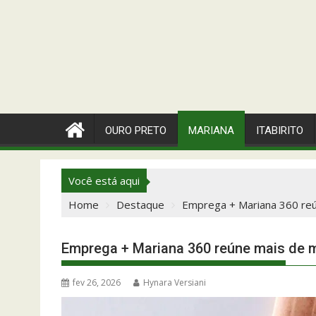
OURO PRETO
MARIANA
ITABIRITO
Você está aqui
Home
Destaque
Emprega + Mariana 360 reún
Emprega + Mariana 360 reúne mais de mi
fev 26, 2026
Hynara Versiani