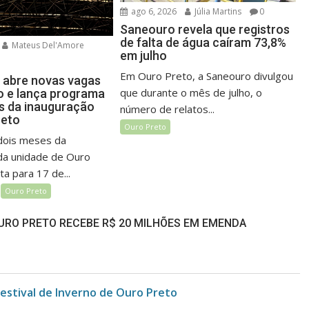
ago 6, 2026
Júlia Martins
0
Saneouro revela que registros
de falta de água caíram 73,8%
Mateus Del'Amore
em julho
Em Ouro Preto, a Saneouro divulgou
 abre novas vagas
que durante o mês de julho, o
 e lança programa
es da inauguração
número de relatos...
reto
Ouro Preto
dois meses da
da unidade de Ouro
ta para 17 de...
Ouro Preto
OURO PRETO RECEBE R$ 20 MILHÕES EM EMENDA
Festival de Inverno de Ouro Preto