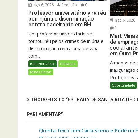
ago 6, 2026
Redação
0
Professor universitário vira réu
por injúria e discriminação
ago 6, 2026
contra cadeirante em BH
0
Um professor universitário se
Mart Minas
tornou réu pelos crimes de injúria e
de emprego
social ant
discriminação contra uma pessoa
em Ouro P
com...
A menos de 
Belo Horizonte
Destaque
inauguração 
Minas Gerais
Preto, previs
Oportunidade
3 THOUGHTS TO “ESTRADA DE SANTA RITA DE 
PARLAMENTAR”
Quinta-feira tem Carla Sceno e Podé no 