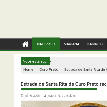
OURO PRETO
MARIANA
ITABIRITO
Você está aqui
Home
Ouro Preto
Estrada de Santa Rita d
Estrada de Santa Rita de Ouro Preto r
jul 16, 2025
João B. N. Gonçalves