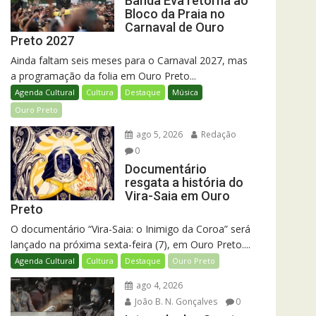
Banda Eva retorna ao
Bloco da Praia no
Carnaval de Ouro
Preto 2027
Ainda faltam seis meses para o Carnaval 2027, mas
a programação da folia em Ouro Preto...
Agenda Cultural
Cultura
Destaque
Música
Ouro Preto
ago 5, 2026
Redação
0
Documentário
resgata a história do
Vira-Saia em Ouro
Preto
O documentário “Vira-Saia: o Inimigo da Coroa” será
lançado na próxima sexta-feira (7), em Ouro Preto....
Agenda Cultural
Cultura
Destaque
Ouro Preto
ago 4, 2026
João B. N. Gonçalves
0