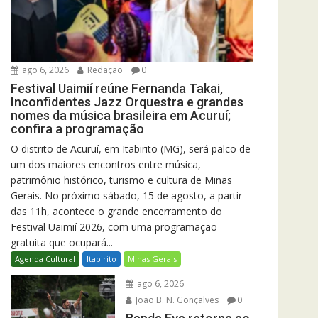
ago 6, 2026
Redação
0
Festival Uaimií reúne Fernanda Takai,
Inconfidentes Jazz Orquestra e grandes
nomes da música brasileira em Acuruí;
confira a programação
O distrito de Acuruí, em Itabirito (MG), será palco de
um dos maiores encontros entre música,
patrimônio histórico, turismo e cultura de Minas
Gerais. No próximo sábado, 15 de agosto, a partir
das 11h, acontece o grande encerramento do
Festival Uaimií 2026, com uma programação
gratuita que ocupará...
Agenda Cultural
Itabirito
Minas Gerais
ago 6, 2026
João B. N. Gonçalves
0