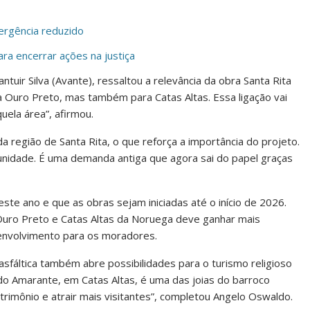
ergência reduzido
ra encerrar ações na justiça
uir Silva (Avante), ressaltou a relevância da obra Santa Rita
a Ouro Preto, mas também para Catas Altas. Essa ligação vai
uela área”, afirmou.
a região de Santa Rita, o que reforça a importância do projeto.
unidade. É uma demanda antiga que agora sai do papel graças
neste ano e que as obras sejam iniciadas até o início de 2026.
 Ouro Preto e Catas Altas da Noruega deve ganhar mais
envolvimento para os moradores.
 asfáltica também abre possibilidades para o turismo religioso
o do Amarante, em Catas Altas, é uma das joias do barroco
atrimônio e atrair mais visitantes”, completou Angelo Oswaldo.