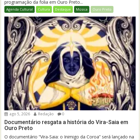
programação da folia em Ouro Preto...
Agenda Cultural
Cultura
Destaque
Música
Ouro Preto
ago 5, 2026
Redação
0
Documentário resgata a história do Vira-Saia em
Ouro Preto
O documentário “Vira-Saia: o Inimigo da Coroa” será lançado na