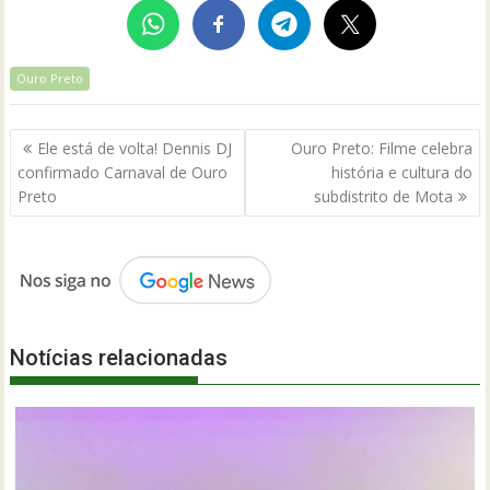
Ouro Preto
Navegação
Ele está de volta! Dennis DJ
Ouro Preto: Filme celebra
de
confirmado Carnaval de Ouro
história e cultura do
Post
Preto
subdistrito de Mota
Notícias relacionadas