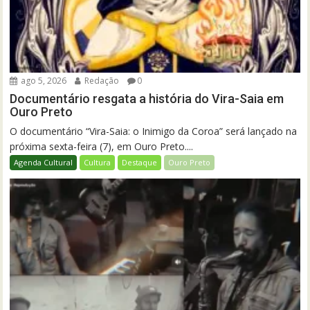
ago 5, 2026
Redação
0
Documentário resgata a história do Vira-Saia em
Ouro Preto
O documentário “Vira-Saia: o Inimigo da Coroa” será lançado na
próxima sexta-feira (7), em Ouro Preto....
Agenda Cultural
Cultura
Destaque
Ouro Preto