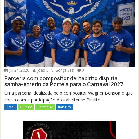
jul 24, 2026
João B. N. Gonçalves
0
Parceria com compositor de Itabirito disputa
samba-enredo da Portela para o Carnaval 2027
Uma parceria idealizada pelo compositor Wagner Benson e que
conta com a participação do itabiritense Pirulito...
Brasil
Cultura
Destaque
Itabirito