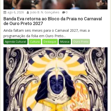
ago 6, 2026
João B. N. Gonçalves
0
Banda Eva retorna ao Bloco da Praia no Carnaval
de Ouro Preto 2027
Ainda faltam seis meses para o Carnaval 2027, mas a
programação da folia em Ouro Preto...
Agenda Cultural
Cultura
Destaque
Música
Ouro Preto