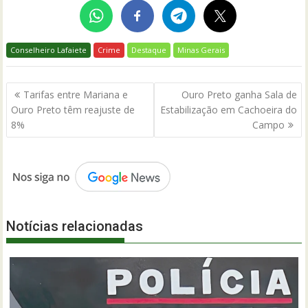
Conselheiro Lafaiete
Crime
Destaque
Minas Gerais
Navegação
Tarifas entre Mariana e
Ouro Preto ganha Sala de
de
Ouro Preto têm reajuste de
Estabilização em Cachoeira do
Post
8%
Campo
Notícias relacionadas