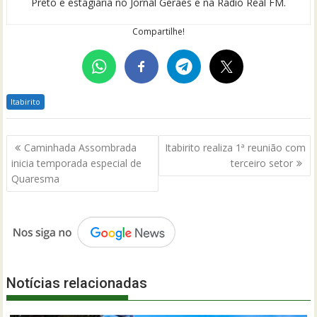
Preto e estagiária no Jornal Geraes e na Rádio Real FM.
Compartilhe!
Itabirito
Navegação
Caminhada Assombrada
Itabirito realiza 1ª reunião com
de
inicia temporada especial de
terceiro setor
Post
Quaresma
Notícias relacionadas