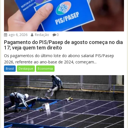
ago 6, 2026
Redação
0
Pagamento do PIS/Pasep de agosto começa no dia
17; veja quem tem direito
Os pagamentos do último lote do abono salarial PIS/Pasep
2026, referente ao ano-base de 2024, começam...
Brasil
Destaque
Economia