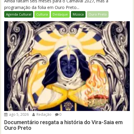
Ainda faltam seis meses para o Carnaval 2027, mas a
programação da folia em Ouro Preto...
Agenda Cultural
Cultura
Destaque
Música
Ouro Preto
ago 5, 2026
Redação
0
Documentário resgata a história do Vira-Saia em
Ouro Preto