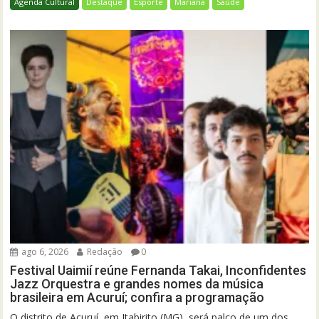
Agenda Cultural
Destaque
Esporte
Mariana
Saúde
ago 6, 2026
Redação
0
Festival Uaimií reúne Fernanda Takai, Inconfidentes
Jazz Orquestra e grandes nomes da música
brasileira em Acuruí; confira a programação
O distrito de Acuruí, em Itabirito (MG), será palco de um dos