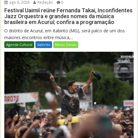
ago 6, 2026
Redação
0
Festival Uaimií reúne Fernanda Takai, Inconfidentes
Jazz Orquestra e grandes nomes da música
brasileira em Acuruí; confira a programação
O distrito de Acuruí, em Itabirito (MG), será palco de um dos
maiores encontros entre música,...
Agenda Cultural
Itabirito
Minas Gerais