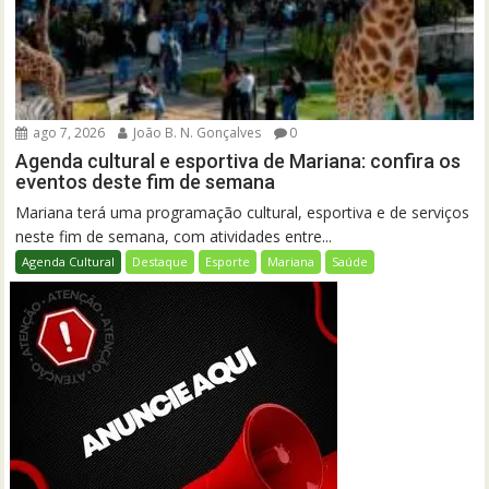
ago 7, 2026
João B. N. Gonçalves
0
Agenda cultural e esportiva de Mariana: confira os
eventos deste fim de semana
Mariana terá uma programação cultural, esportiva e de serviços
neste fim de semana, com atividades entre...
Agenda Cultural
Destaque
Esporte
Mariana
Saúde