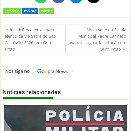
Destaque
Itabirito
Política
Navegação
Inscrições abertas para
Nova sede da Escola
de
elenco da Via Sacra do São
Municipal Padre Carmélio
Post
Cristóvão 2026, em Ouro
avança e aguarda licitação em
Preto
Ouro Preto
Notícias relacionadas