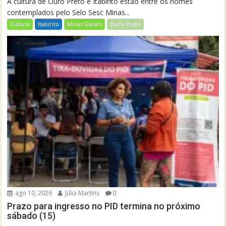
A cultura de Ouro Preto e Itabirito estão entre os nomes
contemplados pelo Selo Sesc Minas...
Cultura
Itabirito
Minas Gerais
Ouro Preto
ago 10, 2026
Júlia Martins
0
Prazo para ingresso no PID termina no próximo
sábado (15)