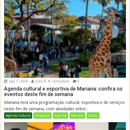
ago 7, 2026
João B. N. Gonçalves
0
Agenda cultural e esportiva de Mariana: confira os
eventos deste fim de semana
Mariana terá uma programação cultural, esportiva e de serviços
neste fim de semana, com atividades entre...
Agenda Cultural
Destaque
Esporte
Mariana
Saúde