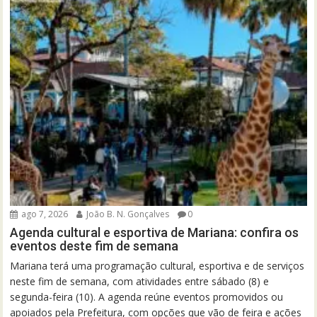
ago 7, 2026
João B. N. Gonçalves
0
Agenda cultural e esportiva de Mariana: confira os
eventos deste fim de semana
Mariana terá uma programação cultural, esportiva e de serviços
neste fim de semana, com atividades entre sábado (8) e
segunda-feira (10). A agenda reúne eventos promovidos ou
apoiados pela Prefeitura, com opções que vão de feira e ações