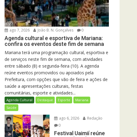
ago 7, 2026
João B. N. Gonçalves
0
Agenda cultural e esportiva de Mariana:
confira os eventos deste fim de semana
Mariana terá uma programação cultural, esportiva e
de serviços neste fim de semana, com atividades
entre sábado (8) e segunda-feira (10). A agenda
reúne eventos promovidos ou apoiados pela
Prefeitura, com opções que vão de feira e ações de
saúde a apresentações culturais, festas
comunitárias, esporte e atividades...
Agenda Cultural
Destaque
Esporte
Mariana
Saúde
ago 6, 2026
Redação
0
Festival Uaimií reúne