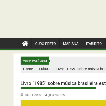
OURO PRETO
MARIANA
ITABIRITO
Você está aqui
Home
Cultura
Livro “1985″ sobre música bras
Livro “1985″ sobre música brasileira es
out 24, 2025
Júlia Martins