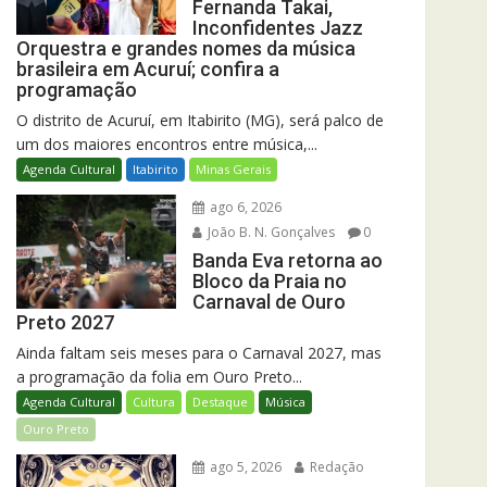
Fernanda Takai,
Inconfidentes Jazz
Orquestra e grandes nomes da música
brasileira em Acuruí; confira a
programação
O distrito de Acuruí, em Itabirito (MG), será palco de
um dos maiores encontros entre música,...
Agenda Cultural
Itabirito
Minas Gerais
ago 6, 2026
João B. N. Gonçalves
0
Banda Eva retorna ao
Bloco da Praia no
Carnaval de Ouro
Preto 2027
Ainda faltam seis meses para o Carnaval 2027, mas
a programação da folia em Ouro Preto...
Agenda Cultural
Cultura
Destaque
Música
Ouro Preto
ago 5, 2026
Redação