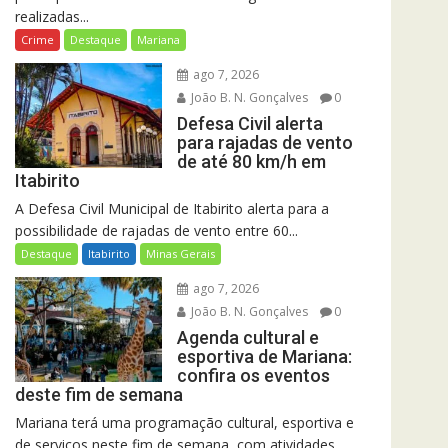
realizadas...
Crime
Destaque
Mariana
ago 7, 2026
João B. N. Gonçalves
0
Defesa Civil alerta
para rajadas de vento
de até 80 km/h em
Itabirito
A Defesa Civil Municipal de Itabirito alerta para a
possibilidade de rajadas de vento entre 60...
Destaque
Itabirito
Minas Gerais
ago 7, 2026
João B. N. Gonçalves
0
Agenda cultural e
esportiva de Mariana:
confira os eventos
deste fim de semana
Mariana terá uma programação cultural, esportiva e
de serviços neste fim de semana, com atividades