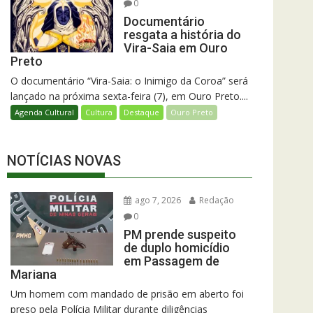
0
Documentário
resgata a história do
Vira-Saia em Ouro
Preto
O documentário “Vira-Saia: o Inimigo da Coroa” será
lançado na próxima sexta-feira (7), em Ouro Preto....
Agenda Cultural
Cultura
Destaque
Ouro Preto
NOTÍCIAS NOVAS
ago 7, 2026
Redação
0
PM prende suspeito
de duplo homicídio
em Passagem de
Mariana
Um homem com mandado de prisão em aberto foi
preso pela Polícia Militar durante diligências