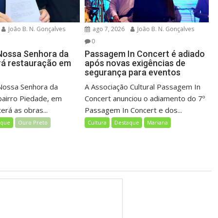
João B. N. Gonçalves
ago 7, 2026
João B. N. Gonçalves
0
Nossa Senhora da
Passagem In Concert é adiado
rá restauração em
após novas exigências de
o
segurança para eventos
Nossa Senhora da
A Associação Cultural Passagem In
bairro Piedade, em
Concert anunciou o adiamento do 7º
erá as obras...
Passagem In Concert e dos...
aque
Ouro Preto
Cultura
Destaque
Mariana