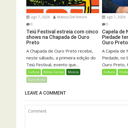
ago 7, 2026
Mateus Del'Amore
ago 7, 2026
0
0
Teiú Festival estreia com cinco
Capela de 
shows na Chapada de Ouro
Piedade te
Preto
Ouro Pret
A Chapada de Ouro Preto recebe,
A Capela de 
neste sábado, a primeira edição do
Piedade, no 
Teiú Festival, evento que...
Ouro Preto, t
Cultura
Minas Gerais
Música
Cultura
Dest
Ouro Preto
LEAVE A COMMENT