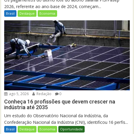
2026, referente ao ano-base de 2024, começam...
Brasil
Destaque
Economia
ago 5, 2026
Redação
0
Conheça 16 profissões que devem crescer na
indústria até 2035
Um estudo do Observatório Nacional da Indústria, da
Confederação Nacional da Indústria (CNI), identificou 16 perfis...
Brasil
Destaque
Economia
Oportunidade