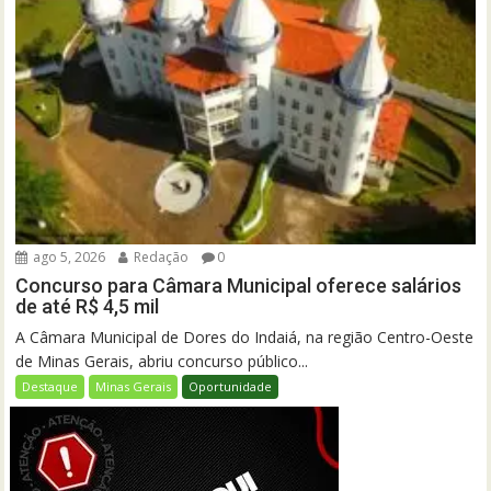
ago 5, 2026
Redação
0
Concurso para Câmara Municipal oferece salários
de até R$ 4,5 mil
A Câmara Municipal de Dores do Indaiá, na região Centro-Oeste
de Minas Gerais, abriu concurso público...
Destaque
Minas Gerais
Oportunidade