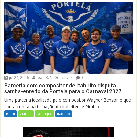
jul 24, 2026
João B. N. Gonçalves
0
Parceria com compositor de Itabirito disputa
samba-enredo da Portela para o Carnaval 2027
Uma parceria idealizada pelo compositor Wagner Benson e que
conta com a participação do itabiritense Pirulito...
Brasil
Cultura
Destaque
Itabirito