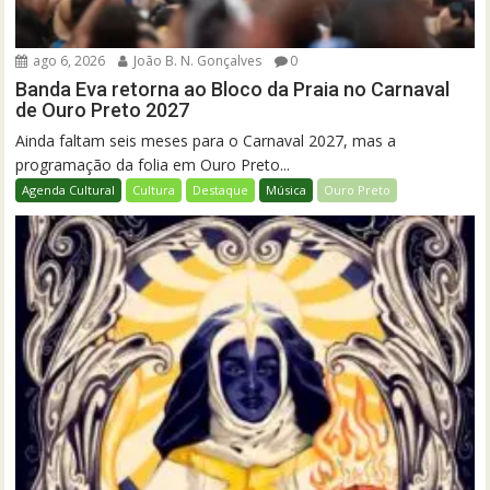
ago 6, 2026
João B. N. Gonçalves
0
Banda Eva retorna ao Bloco da Praia no Carnaval
de Ouro Preto 2027
Ainda faltam seis meses para o Carnaval 2027, mas a
programação da folia em Ouro Preto...
Agenda Cultural
Cultura
Destaque
Música
Ouro Preto