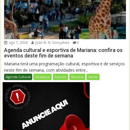
ago 7, 2026
João B. N. Gonçalves
0
Agenda cultural e esportiva de Mariana: confira os
eventos deste fim de semana
Mariana terá uma programação cultural, esportiva e de serviços
neste fim de semana, com atividades entre...
Agenda Cultural
Destaque
Esporte
Mariana
Saúde