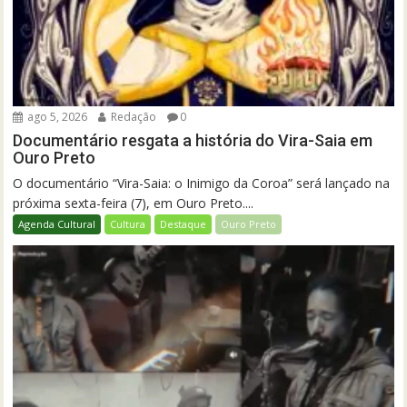
ago 5, 2026
Redação
0
Documentário resgata a história do Vira-Saia em
Ouro Preto
O documentário “Vira-Saia: o Inimigo da Coroa” será lançado na
próxima sexta-feira (7), em Ouro Preto....
Agenda Cultural
Cultura
Destaque
Ouro Preto