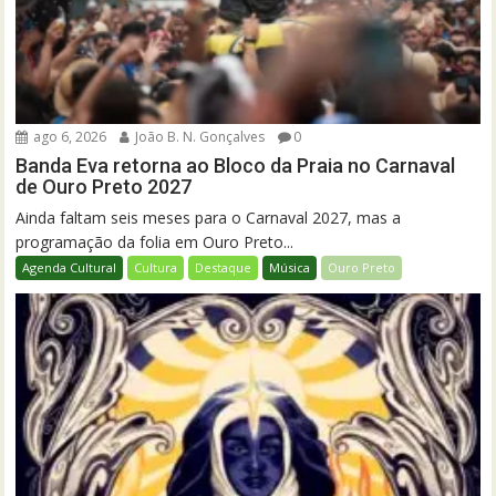
ago 6, 2026
João B. N. Gonçalves
0
Banda Eva retorna ao Bloco da Praia no Carnaval
de Ouro Preto 2027
Ainda faltam seis meses para o Carnaval 2027, mas a
programação da folia em Ouro Preto...
Agenda Cultural
Cultura
Destaque
Música
Ouro Preto