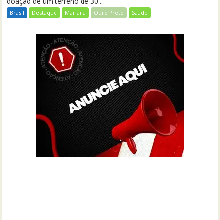
doação de um terreno de 30...
Brasil
Destaque
Mariana
Ouro Preto
Saúde