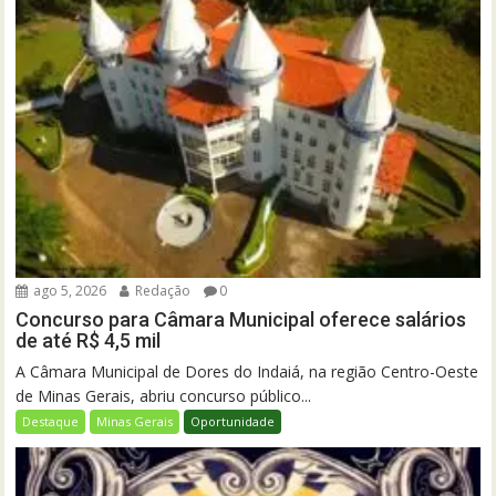
ago 5, 2026
Redação
0
Concurso para Câmara Municipal oferece salários
de até R$ 4,5 mil
A Câmara Municipal de Dores do Indaiá, na região Centro-Oeste
de Minas Gerais, abriu concurso público...
Destaque
Minas Gerais
Oportunidade