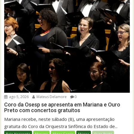
ago 5, 2026
Mateus Delamore
0
Coro da Osesp se apresenta em Mariana e Ouro
Preto com concertos gratuitos
Mariana recebe, neste sábado (8), uma apresentação
gratuita do Coro da Orquestra Sinfônica do Estado de...
Belo Horizonte
Mariana
Minas Gerais
Música
Ouro Preto