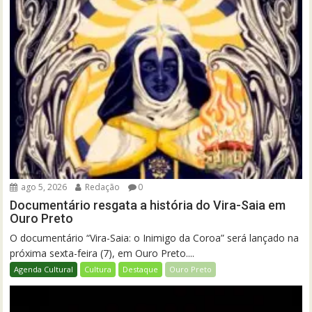
ago 5, 2026
Redação
0
Documentário resgata a história do Vira-Saia em
Ouro Preto
O documentário “Vira-Saia: o Inimigo da Coroa” será lançado na
próxima sexta-feira (7), em Ouro Preto....
Agenda Cultural
Cultura
Destaque
Ouro Preto