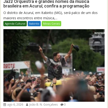
Jazz Orquestra e grandes nomes da música
brasileira em Acuruí; confira a programação
O distrito de Acuruí, em Itabirito (MG), será palco de um dos
maiores encontros entre música,...
Agenda Cultural
Itabirito
Minas Gerais
ago 6, 2026
João B. N. Gonçalves
0