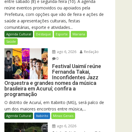
entre sábado (8) e segunda-feira (10). A agenda
reúne eventos promovidos ou apoiados pela
Prefeitura, com opções que vão de feira e ações de
saúde a apresentações culturais, festas
comunitárias, esporte e atividades...
Agenda Cultural
Destaque
Esporte
Mariana
Saúde
ago 6, 2026
Redação
0
Festival Uaimií reúne
Fernanda Takai,
Inconfidentes Jazz
Orquestra e grandes nomes da música
brasileira em Acuruí; confira a
programação
O distrito de Acuruí, em Itabirito (MG), será palco de
um dos maiores encontros entre música,...
Agenda Cultural
Itabirito
Minas Gerais
ago 6, 2026