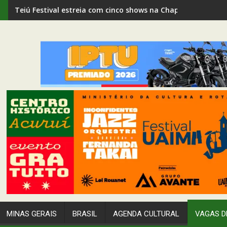
PM prende suspeito de duplo homicídio em Passagem de M
MINAS GERAIS
BRASIL
AGENDA CULTURAL
VAGAS D