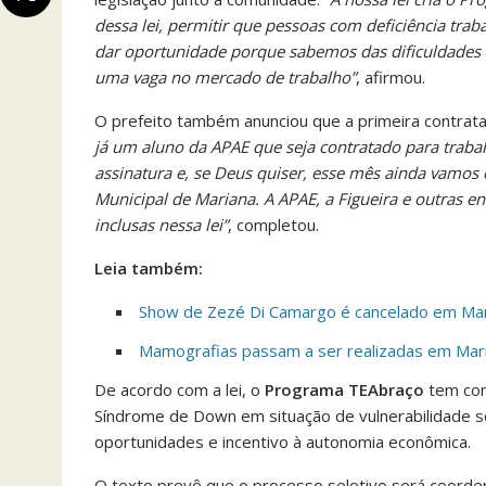
dessa lei, permitir que pessoas com deficiência trab
dar oportunidade porque sabemos das dificuldades 
uma vaga no mercado de trabalho”
, afirmou.
O prefeito também anunciou que a primeira contrat
já um aluno da APAE que seja contratado para trabal
assinatura e, se Deus quiser, esse mês ainda vamos 
Municipal de Mariana. A APAE, a Figueira e outras 
inclusas nessa lei”
, completou.
Leia também:
Show de Zezé Di Camargo é cancelado em Ma
Mamografias passam a ser realizadas em Mar
De acordo com a lei, o
Programa TEAbraço
tem com
Síndrome de Down em situação de vulnerabilidade so
oportunidades e incentivo à autonomia econômica.
O texto prevê que o processo seletivo será coorden