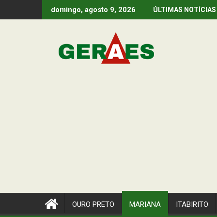
Skip
domingo, agosto 9, 2026
ÚLTIMAS NOTÍCIAS
to
content
OURO PRETO
MARIANA
ITABIRITO