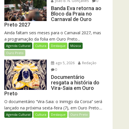
João B. N. Gonçalves
0
Banda Eva retorna ao
Bloco da Praia no
Carnaval de Ouro
Preto 2027
Ainda faltam seis meses para o Carnaval 2027, mas
a programação da folia em Ouro Preto...
Agenda Cultural
Cultura
Destaque
Música
Ouro Preto
ago 5, 2026
Redação
0
Documentário
resgata a história do
Vira-Saia em Ouro
Preto
O documentário “Vira-Saia: o Inimigo da Coroa” será
lançado na próxima sexta-feira (7), em Ouro Preto....
Agenda Cultural
Cultura
Destaque
Ouro Preto