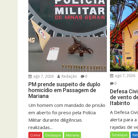
ago 7, 2026
ago 7, 2026
Redação
0
0
PM prende suspeito de duplo
homicídio em Passagem de
Defesa Civi
Mariana
de vento d
Itabirito
Um homem com mandado de prisão
A Defesa Civil
em aberto foi preso pela Polícia
alerta para a
Militar durante diligências
rajadas de ve
realizadas...
Destaque
Ita
Crime
Destaque
Mariana