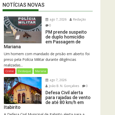
NOTÍCIAS NOVAS
ago 7, 2026
Redação
0
PM prende suspeito
de duplo homicídio
em Passagem de
Mariana
Um homem com mandado de prisão em aberto foi
preso pela Polícia Militar durante diligências
realizadas...
Crime
Destaque
Mariana
ago 7, 2026
João B. N. Gonçalves
0
Defesa Civil alerta
para rajadas de vento
de até 80 km/h em
Itabirito
A Defesa Civil Municipal de Itabirito alerta para a