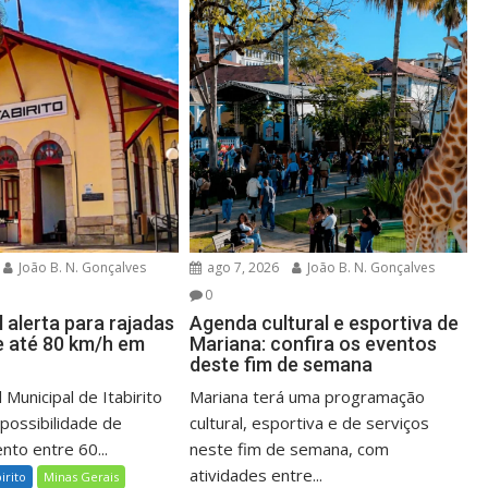
João B. N. Gonçalves
ago 7, 2026
João B. N. Gonçalves
0
l alerta para rajadas
Agenda cultural e esportiva de
e até 80 km/h em
Mariana: confira os eventos
deste fim de semana
 Municipal de Itabirito
Mariana terá uma programação
 possibilidade de
cultural, esportiva e de serviços
nto entre 60...
neste fim de semana, com
atividades entre...
birito
Minas Gerais