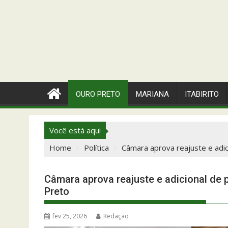
OURO PRETO
MARIANA
ITABIRITO
Você está aqui
Home
Política
Câmara aprova reajuste e adic
Câmara aprova reajuste e adicional de 
Preto
fev 25, 2026
Redação