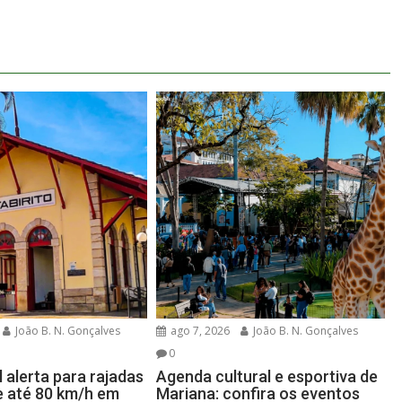
João B. N. Gonçalves
ago 7, 2026
João B. N. Gonçalves
0
l alerta para rajadas
Agenda cultural e esportiva de
e até 80 km/h em
Mariana: confira os eventos