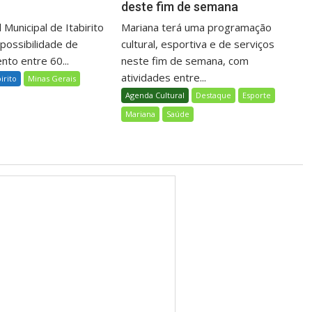
deste fim de semana
 Municipal de Itabirito
Mariana terá uma programação
 possibilidade de
cultural, esportiva e de serviços
nto entre 60...
neste fim de semana, com
atividades entre...
birito
Minas Gerais
Agenda Cultural
Destaque
Esporte
Mariana
Saúde