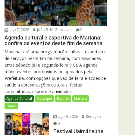
ago 7, 2026
João B. N. Gonçalves
0
Agenda cultural e esportiva de Mariana:
confira os eventos deste fim de semana
Mariana terá uma programação cultural, esportiva e
de serviços neste fim de semana, com atividades
entre sábado (8) e segunda-feira (10). A agenda
reúne eventos promovidos ou apoiados pela
Prefeitura, com opções que vão de feira e ações de
saúde a apresentações culturais, festas
comunitárias, esporte e atividades...
Agenda Cultural
Destaque
Esporte
Mariana
Saúde
ago 6, 2026
Redação
0
Festival Uaimií reúne