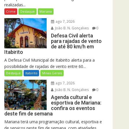
realizadas...
Crime
Destaque
Mariana
ago 7, 2026
João B. N. Gonçalves
0
Defesa Civil alerta
para rajadas de vento
de até 80 km/h em
Itabirito
A Defesa Civil Municipal de Itabirito alerta para a
possibilidade de rajadas de vento entre 60...
Destaque
Itabirito
Minas Gerais
ago 7, 2026
João B. N. Gonçalves
0
Agenda cultural e
esportiva de Mariana:
confira os eventos
deste fim de semana
Mariana terá uma programação cultural, esportiva e
de serviços neste fim de semana, com atividades