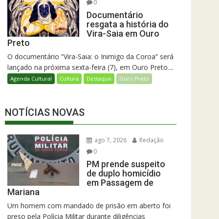
0
Documentário
resgata a história do
Vira-Saia em Ouro
Preto
O documentário “Vira-Saia: o Inimigo da Coroa” será
lançado na próxima sexta-feira (7), em Ouro Preto....
Agenda Cultural
Cultura
Destaque
Ouro Preto
NOTÍCIAS NOVAS
ago 7, 2026
Redação
0
PM prende suspeito
de duplo homicídio
em Passagem de
Mariana
Um homem com mandado de prisão em aberto foi
preso pela Polícia Militar durante diligências