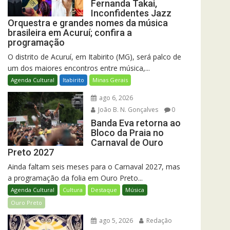
Fernanda Takai,
Inconfidentes Jazz
Orquestra e grandes nomes da música
brasileira em Acuruí; confira a
programação
O distrito de Acuruí, em Itabirito (MG), será palco de
um dos maiores encontros entre música,...
Agenda Cultural
Itabirito
Minas Gerais
ago 6, 2026
João B. N. Gonçalves
0
Banda Eva retorna ao
Bloco da Praia no
Carnaval de Ouro
Preto 2027
Ainda faltam seis meses para o Carnaval 2027, mas
a programação da folia em Ouro Preto...
Agenda Cultural
Cultura
Destaque
Música
Ouro Preto
ago 5, 2026
Redação