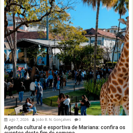
ago 7, 2026
João B. N. Gonçalves
0
Agenda cultural e esportiva de Mariana: confira os
eventos deste fim de semana