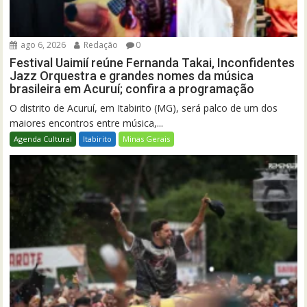
ago 6, 2026
Redação
0
Festival Uaimií reúne Fernanda Takai, Inconfidentes
Jazz Orquestra e grandes nomes da música
brasileira em Acuruí; confira a programação
O distrito de Acuruí, em Itabirito (MG), será palco de um dos
maiores encontros entre música,...
Agenda Cultural
Itabirito
Minas Gerais