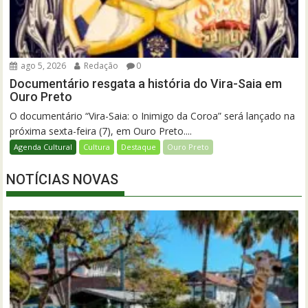
ago 5, 2026
Redação
0
Documentário resgata a história do Vira-Saia em
Ouro Preto
O documentário “Vira-Saia: o Inimigo da Coroa” será lançado na
próxima sexta-feira (7), em Ouro Preto....
Agenda Cultural
Cultura
Destaque
Ouro Preto
NOTÍCIAS NOVAS