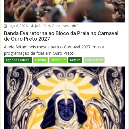
ago 6, 2026
João B. N. Gonçalves
0
Banda Eva retorna ao Bloco da Praia no Carnaval
de Ouro Preto 2027
Ainda faltam seis meses para o Carnaval 2027, mas a
programação da folia em Ouro Preto...
Agenda Cultural
Cultura
Destaque
Música
Ouro Preto