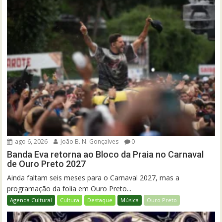
ago 6, 2026
João B. N. Gonçalves
0
Banda Eva retorna ao Bloco da Praia no Carnaval
de Ouro Preto 2027
Ainda faltam seis meses para o Carnaval 2027, mas a
programação da folia em Ouro Preto...
Agenda Cultural
Cultura
Destaque
Música
Ouro Preto