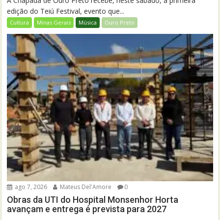
A Chapada de Ouro Preto recebe, neste sábado, a primeira
edição do Teiú Festival, evento que...
Cultura
Minas Gerais
Música
Ouro Preto
ago 7, 2026
Mateus Del'Amore
0
Obras da UTI do Hospital Monsenhor Horta
avançam e entrega é prevista para 2027