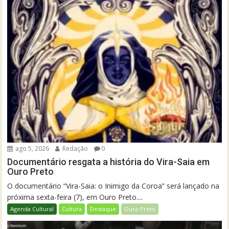
ago 5, 2026
Redação
0
Documentário resgata a história do Vira-Saia em
Ouro Preto
O documentário “Vira-Saia: o Inimigo da Coroa” será lançado na
próxima sexta-feira (7), em Ouro Preto....
Agenda Cultural
Cultura
Destaque
Ouro Preto