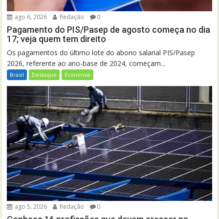
ago 6, 2026
Redação
0
Pagamento do PIS/Pasep de agosto começa no dia
17; veja quem tem direito
Os pagamentos do último lote do abono salarial PIS/Pasep
2026, referente ao ano-base de 2024, começam...
Brasil
Destaque
Economia
ago 5, 2026
Redação
0