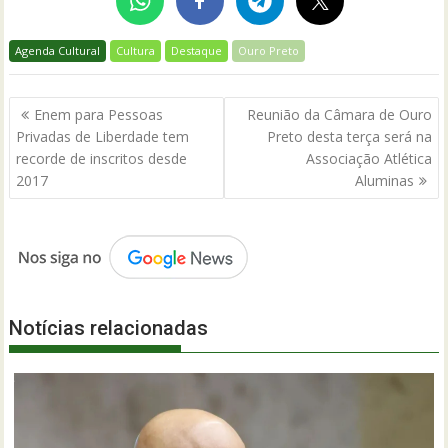
Agenda Cultural
Cultura
Destaque
Ouro Preto
Navegação
Enem para Pessoas
Reunião da Câmara de Ouro
de
Privadas de Liberdade tem
Preto desta terça será na
Post
recorde de inscritos desde
Associação Atlética
2017
Aluminas
Notícias relacionadas