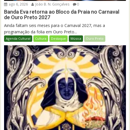
ago 6, 2026
João B. N. Gonçalves
0
Banda Eva retorna ao Bloco da Praia no Carnaval
de Ouro Preto 2027
Ainda faltam seis meses para o Carnaval 2027, mas a
programação da folia em Ouro Preto...
Agenda Cultural
Cultura
Destaque
Música
Ouro Preto