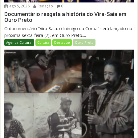
ago 5, 2026
Redação
0
Documentário resgata a história do Vira-Saia em
Ouro Preto
O documentário “Vira-Saia: o Inimigo da Coroa” será lançado na
próxima sexta-feira (7), em Ouro Preto....
Agenda Cultural
Cultura
Destaque
Ouro Preto