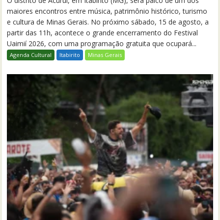
O distrito de Acuruí, em Itabirito (MG), será palco de um dos
maiores encontros entre música, patrimônio histórico, turismo
e cultura de Minas Gerais. No próximo sábado, 15 de agosto, a
partir das 11h, acontece o grande encerramento do Festival
Uaimií 2026, com uma programação gratuita que ocupará...
Agenda Cultural
Itabirito
Minas Gerais