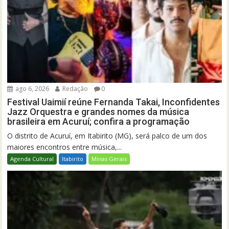
ago 6, 2026
Redação
0
Festival Uaimií reúne Fernanda Takai, Inconfidentes
Jazz Orquestra e grandes nomes da música
brasileira em Acuruí; confira a programação
O distrito de Acuruí, em Itabirito (MG), será palco de um dos
maiores encontros entre música,...
Agenda Cultural
Itabirito
Minas Gerais