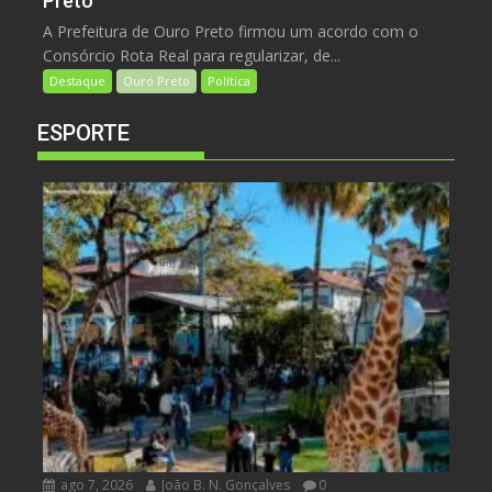
Preto
A Prefeitura de Ouro Preto firmou um acordo com o
Consórcio Rota Real para regularizar, de...
Destaque
Ouro Preto
Política
ESPORTE
ago 7, 2026
João B. N. Gonçalves
0