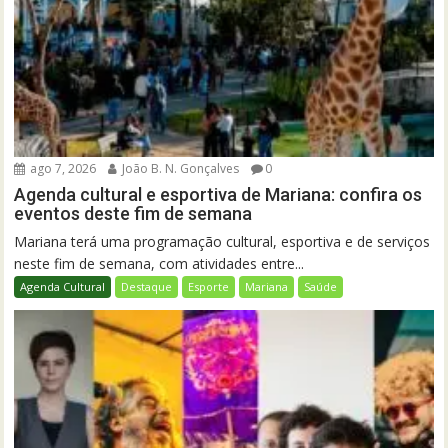
ago 7, 2026
João B. N. Gonçalves
0
Agenda cultural e esportiva de Mariana: confira os
eventos deste fim de semana
Mariana terá uma programação cultural, esportiva e de serviços
neste fim de semana, com atividades entre...
Agenda Cultural
Destaque
Esporte
Mariana
Saúde