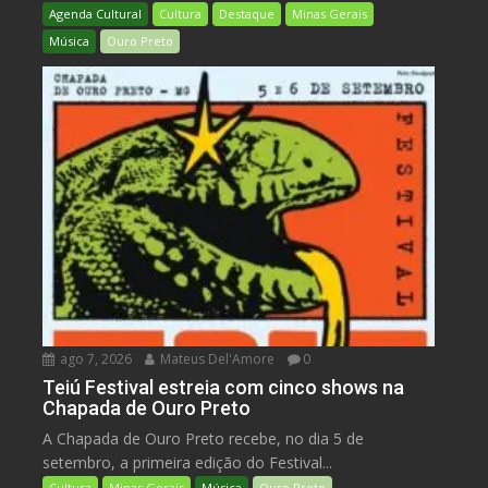
Agenda Cultural
Cultura
Destaque
Minas Gerais
Música
Ouro Preto
ago 7, 2026
Mateus Del'Amore
0
Teiú Festival estreia com cinco shows na
Chapada de Ouro Preto
A Chapada de Ouro Preto recebe, no dia 5 de
setembro, a primeira edição do Festival...
Cultura
Minas Gerais
Música
Ouro Preto