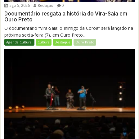
ago 5, 2026
Redação
0
Documentário resgata a história do Vira-Saia em
Ouro Preto
O documentário “Vira-Saia: o Inimigo da Coroa” será lançado na
próxima sexta-feira (7), em Ouro Preto....
Agenda Cultural
Cultura
Destaque
Ouro Preto