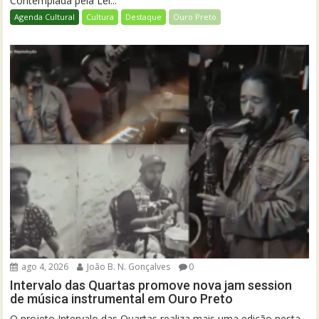
Contemplada pela Lei...
Agenda Cultural
Cultura
Destaque
Ouro Preto
ago 4, 2026
João B. N. Gonçalves
0
Intervalo das Quartas promove nova jam session
de música instrumental em Ouro Preto
O projeto Intervalo das Quartas realiza mais uma edição nesta