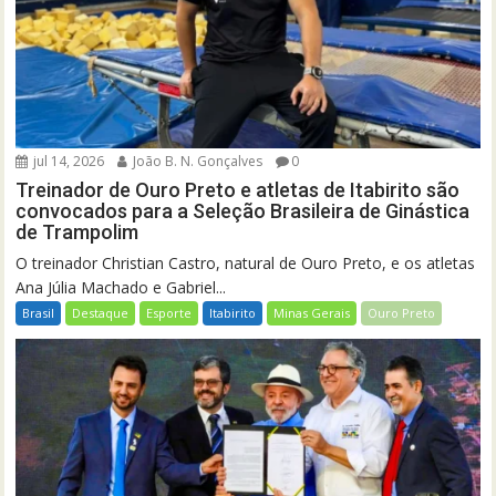
jul 14, 2026
João B. N. Gonçalves
0
Treinador de Ouro Preto e atletas de Itabirito são
convocados para a Seleção Brasileira de Ginástica
de Trampolim
O treinador Christian Castro, natural de Ouro Preto, e os atletas
Ana Júlia Machado e Gabriel...
Brasil
Destaque
Esporte
Itabirito
Minas Gerais
Ouro Preto