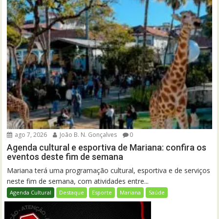
ago 7, 2026
João B. N. Gonçalves
0
Agenda cultural e esportiva de Mariana: confira os
eventos deste fim de semana
Mariana terá uma programação cultural, esportiva e de serviços
neste fim de semana, com atividades entre...
Agenda Cultural
Destaque
Esporte
Mariana
Saúde