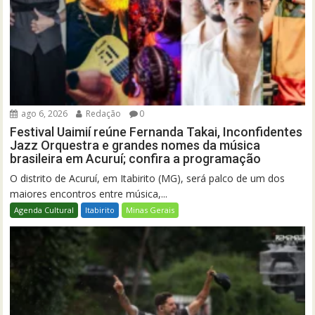
ago 6, 2026
Redação
0
Festival Uaimií reúne Fernanda Takai, Inconfidentes
Jazz Orquestra e grandes nomes da música
brasileira em Acuruí; confira a programação
O distrito de Acuruí, em Itabirito (MG), será palco de um dos
maiores encontros entre música,...
Agenda Cultural
Itabirito
Minas Gerais