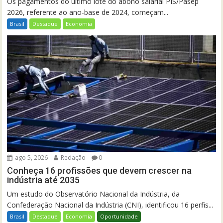
Os pagamentos do último lote do abono salarial PIS/Pasep
2026, referente ao ano-base de 2024, começam...
Brasil
Destaque
Economia
ago 5, 2026
Redação
0
Conheça 16 profissões que devem crescer na
indústria até 2035
Um estudo do Observatório Nacional da Indústria, da
Confederação Nacional da Indústria (CNI), identificou 16 perfis...
Brasil
Destaque
Economia
Oportunidade