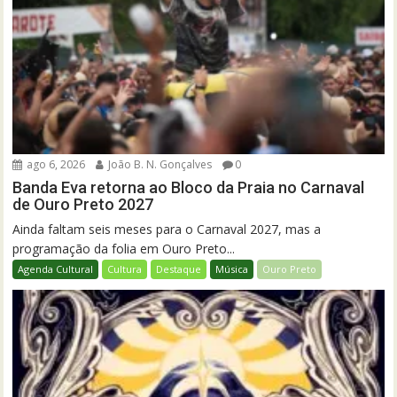
ago 6, 2026
João B. N. Gonçalves
0
Banda Eva retorna ao Bloco da Praia no Carnaval
de Ouro Preto 2027
Ainda faltam seis meses para o Carnaval 2027, mas a
programação da folia em Ouro Preto...
Agenda Cultural
Cultura
Destaque
Música
Ouro Preto