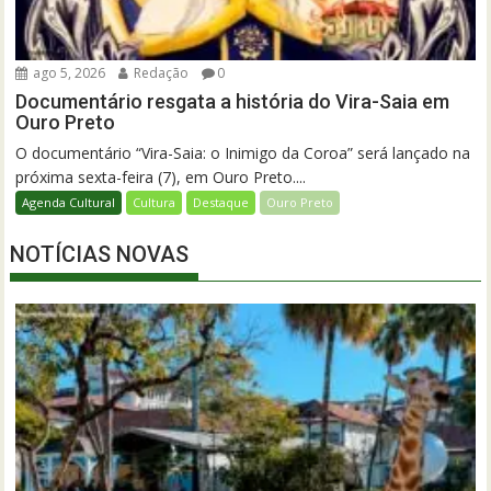
ago 5, 2026
Redação
0
Documentário resgata a história do Vira-Saia em
Ouro Preto
O documentário “Vira-Saia: o Inimigo da Coroa” será lançado na
próxima sexta-feira (7), em Ouro Preto....
Agenda Cultural
Cultura
Destaque
Ouro Preto
NOTÍCIAS NOVAS