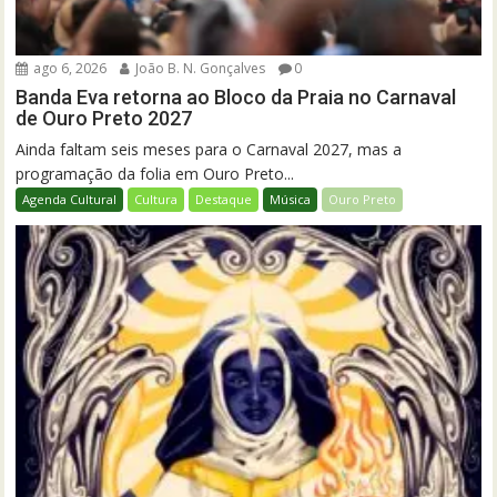
ago 6, 2026
João B. N. Gonçalves
0
Banda Eva retorna ao Bloco da Praia no Carnaval
de Ouro Preto 2027
Ainda faltam seis meses para o Carnaval 2027, mas a
programação da folia em Ouro Preto...
Agenda Cultural
Cultura
Destaque
Música
Ouro Preto