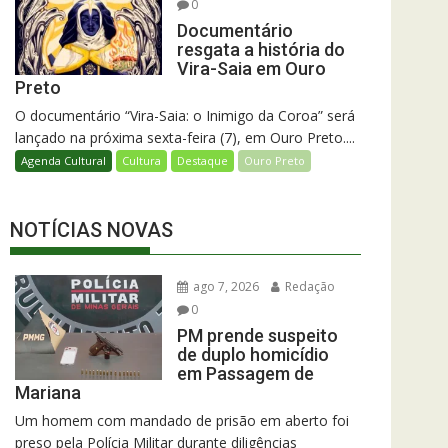
0
Documentário
resgata a história do
Vira-Saia em Ouro
Preto
O documentário “Vira-Saia: o Inimigo da Coroa” será
lançado na próxima sexta-feira (7), em Ouro Preto....
Agenda Cultural
Cultura
Destaque
Ouro Preto
NOTÍCIAS NOVAS
ago 7, 2026
Redação
0
PM prende suspeito
de duplo homicídio
em Passagem de
Mariana
Um homem com mandado de prisão em aberto foi
preso pela Polícia Militar durante diligências