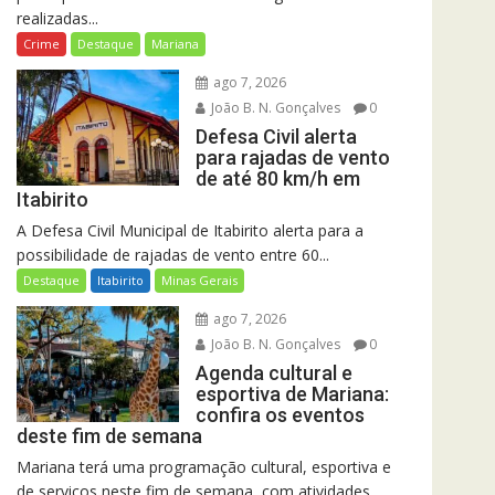
realizadas...
Crime
Destaque
Mariana
ago 7, 2026
João B. N. Gonçalves
0
Defesa Civil alerta
para rajadas de vento
de até 80 km/h em
Itabirito
A Defesa Civil Municipal de Itabirito alerta para a
possibilidade de rajadas de vento entre 60...
Destaque
Itabirito
Minas Gerais
ago 7, 2026
João B. N. Gonçalves
0
Agenda cultural e
esportiva de Mariana:
confira os eventos
deste fim de semana
Mariana terá uma programação cultural, esportiva e
de serviços neste fim de semana, com atividades