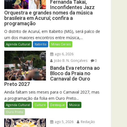
Fernanda Takai,
Inconfidentes Jazz
Orquestra e grandes nomes da música
brasileira em Acuruí; confira a
programação
O distrito de Acuruí, em Itabirito (MG), será palco de
um dos maiores encontros entre música,...
Agenda Cultural
Itabirito
Minas Gerais
ago 6, 2026
João B. N. Gonçalves
0
Banda Eva retorna ao
Bloco da Praia no
Carnaval de Ouro
Preto 2027
Ainda faltam seis meses para o Carnaval 2027, mas
a programação da folia em Ouro Preto...
Agenda Cultural
Cultura
Destaque
Música
Ouro Preto
ago 5, 2026
Redação