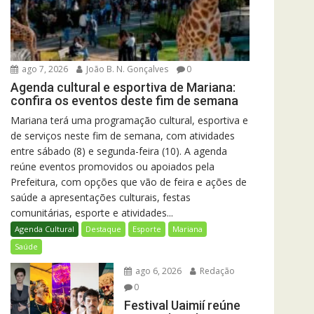
ago 7, 2026
João B. N. Gonçalves
0
Agenda cultural e esportiva de Mariana:
confira os eventos deste fim de semana
Mariana terá uma programação cultural, esportiva e
de serviços neste fim de semana, com atividades
entre sábado (8) e segunda-feira (10). A agenda
reúne eventos promovidos ou apoiados pela
Prefeitura, com opções que vão de feira e ações de
saúde a apresentações culturais, festas
comunitárias, esporte e atividades...
Agenda Cultural
Destaque
Esporte
Mariana
Saúde
ago 6, 2026
Redação
0
Festival Uaimií reúne