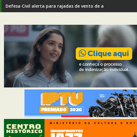
Defesa Civil alerta para rajadas de vento de até 80 km/h em I
Agenda cultural e esportiva de Mariana: confira os eventos