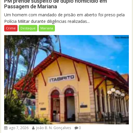
PM prende suspeito de duplo homicídio em
Passagem de Mariana
Um homem com mandado de prisão em aberto foi preso pela
Polícia Militar durante diligências realizadas...
Crime
Destaque
Mariana
ago 7, 2026
João B. N. Gonçalves
0