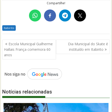
Compartilhe!
Itabirito
Navegação
Escola Municipal Guilherme
Dia Municipal do Skate é
de
Hallais França comemora 60
instituído em Itabirito
Post
anos
Notícias relacionadas