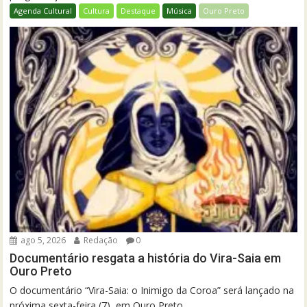
Agenda Cultural
Cultura
Destaque
Música
Ouro Preto
ago 5, 2026
Redação
0
Documentário resgata a história do Vira-Saia em
Ouro Preto
O documentário “Vira-Saia: o Inimigo da Coroa” será lançado na
próxima sexta-feira (7), em Ouro Preto....