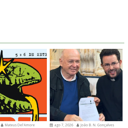
Mateus Del'Amore
ago 7, 2026
João B. N. Gonçalves