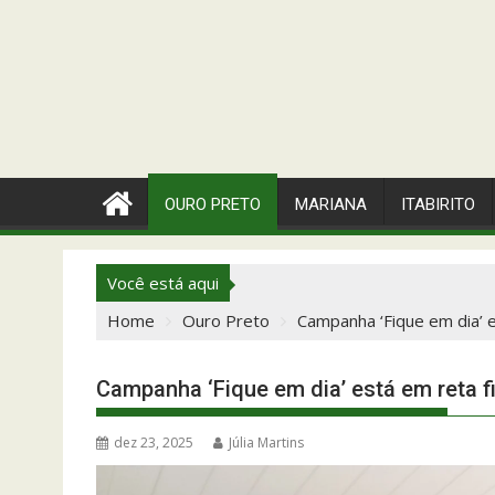
OURO PRETO
MARIANA
ITABIRITO
Você está aqui
Home
Ouro Preto
Campanha ‘Fique em dia’ e
Campanha ‘Fique em dia’ está em reta f
dez 23, 2025
Júlia Martins