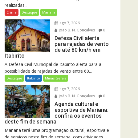
realizadas...
Crime
Destaque
Mariana
ago 7, 2026
João B. N. Gonçalves
0
Defesa Civil alerta
para rajadas de vento
de até 80 km/h em
Itabirito
A Defesa Civil Municipal de Itabirito alerta para a
possibilidade de rajadas de vento entre 60...
Destaque
Itabirito
Minas Gerais
ago 7, 2026
João B. N. Gonçalves
0
Agenda cultural e
esportiva de Mariana:
confira os eventos
deste fim de semana
Mariana terá uma programação cultural, esportiva e
de serviços neste fim de semana, com atividades