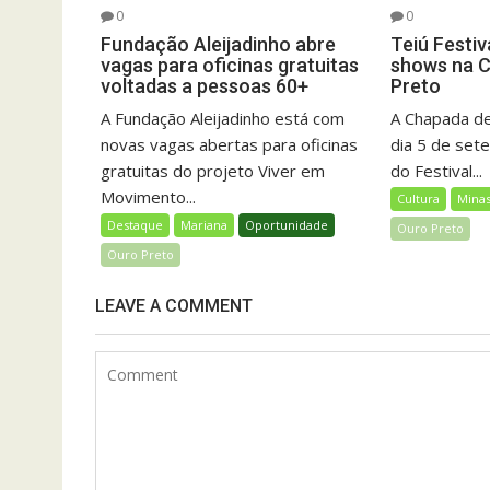
0
0
Fundação Aleijadinho abre
Teiú Festiv
vagas para oficinas gratuitas
shows na 
voltadas a pessoas 60+
Preto
A Fundação Aleijadinho está com
A Chapada de
novas vagas abertas para oficinas
dia 5 de set
gratuitas do projeto Viver em
do Festival...
Movimento...
Cultura
Minas
Destaque
Mariana
Oportunidade
Ouro Preto
Ouro Preto
LEAVE A COMMENT