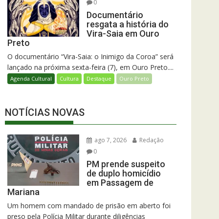
0
Documentário
resgata a história do
Vira-Saia em Ouro
Preto
O documentário “Vira-Saia: o Inimigo da Coroa” será
lançado na próxima sexta-feira (7), em Ouro Preto....
Agenda Cultural
Cultura
Destaque
Ouro Preto
NOTÍCIAS NOVAS
ago 7, 2026
Redação
0
PM prende suspeito
de duplo homicídio
em Passagem de
Mariana
Um homem com mandado de prisão em aberto foi
preso pela Polícia Militar durante diligências