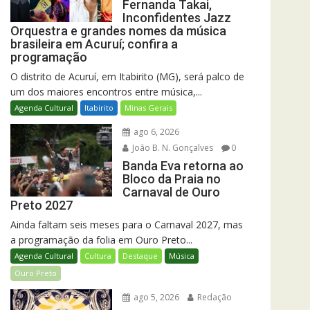
Fernanda Takai,
Inconfidentes Jazz
Orquestra e grandes nomes da música
brasileira em Acuruí; confira a
programação
O distrito de Acuruí, em Itabirito (MG), será palco de
um dos maiores encontros entre música,...
Agenda Cultural
Itabirito
Minas Gerais
ago 6, 2026
João B. N. Gonçalves
0
Banda Eva retorna ao
Bloco da Praia no
Carnaval de Ouro
Preto 2027
Ainda faltam seis meses para o Carnaval 2027, mas
a programação da folia em Ouro Preto...
Agenda Cultural
Cultura
Destaque
Música
Ouro Preto
ago 5, 2026
Redação