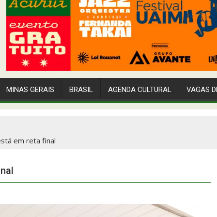
MINAS GERAIS
BRASIL
AGENDA CULTURAL
VAGAS D
stá em reta final
inal