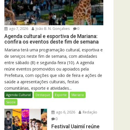
ago 7, 2026
João B. N. Gonçalves
0
Agenda cultural e esportiva de Mariana:
confira os eventos deste fim de semana
Mariana terá uma programação cultural, esportiva e
de serviços neste fim de semana, com atividades
entre sábado (8) e segunda-feira (10). A agenda
reúne eventos promovidos ou apoiados pela
Prefeitura, com opções que vão de feira e ações de
saúde a apresentações culturais, festas
comunitárias, esporte e atividades...
Agenda Cultural
Destaque
Esporte
Mariana
Saúde
ago 6, 2026
Redação
0
Festival Uaimií reúne