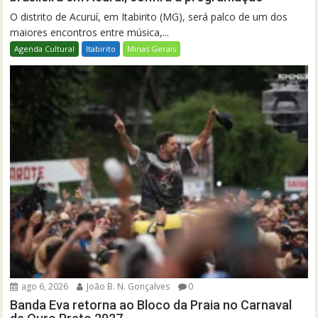
O distrito de Acuruí, em Itabirito (MG), será palco de um dos
maiores encontros entre música,...
Agenda Cultural
Itabirito
Minas Gerais
ago 6, 2026
João B. N. Gonçalves
0
Banda Eva retorna ao Bloco da Praia no Carnaval