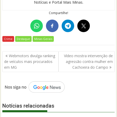
Notícias e Portal Mais Minas.
Compartilhe!
Crime
Destaque
Minas Gerais
Navegação
Webmotors divulga ranking
Vídeo mostra intervenção de
de
de veículos mais procurados
agressão contra mulher em
Post
em MG
Cachoeira do Campo
Notícias relacionadas