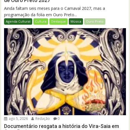
de Ouro Preto 2027
Ainda faltam seis meses para o Carnaval 2027, mas a
programação da folia em Ouro Preto...
Agenda Cultural
Cultura
Destaque
Música
Ouro Preto
ago 5, 2026
Redação
0
Documentário resgata a história do Vira-Saia em