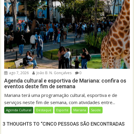
ago 7, 2026
João B. N. Gonçalves
0
Agenda cultural e esportiva de Mariana: confira os
eventos deste fim de semana
Mariana terá uma programação cultural, esportiva e de
serviços neste fim de semana, com atividades entre...
Agenda Cultural
Destaque
Esporte
Mariana
Saúde
3 THOUGHTS TO “CINCO PESSOAS SÃO ENCONTRADAS