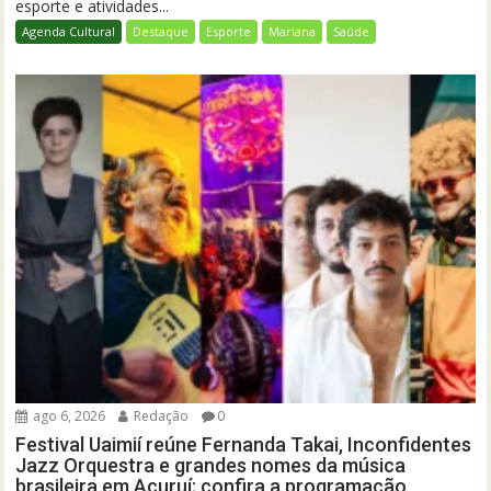
esporte e atividades...
Agenda Cultural
Destaque
Esporte
Mariana
Saúde
ago 6, 2026
Redação
0
Festival Uaimií reúne Fernanda Takai, Inconfidentes
Jazz Orquestra e grandes nomes da música
brasileira em Acuruí; confira a programação