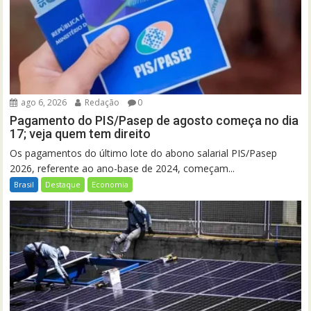
ago 6, 2026
Redação
0
Pagamento do PIS/Pasep de agosto começa no dia
17; veja quem tem direito
Os pagamentos do último lote do abono salarial PIS/Pasep
2026, referente ao ano-base de 2024, começam...
Brasil
Destaque
Economia