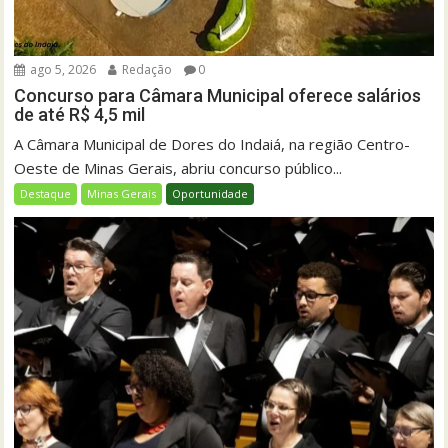
ago 5, 2026
Redação
0
Concurso para Câmara Municipal oferece salários
de até R$ 4,5 mil
A Câmara Municipal de Dores do Indaiá, na região Centro-
Oeste de Minas Gerais, abriu concurso público...
Destaque
Minas Gerais
Oportunidade