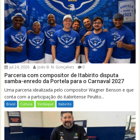
jul 24, 2026
João B. N. Gonçalves
0
Parceria com compositor de Itabirito disputa
samba-enredo da Portela para o Carnaval 2027
Uma parceria idealizada pelo compositor Wagner Benson e que
conta com a participação do itabiritense Pirulito...
Brasil
Cultura
Destaque
Itabirito