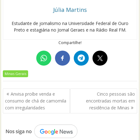
Júlia Martins
Estudante de jornalismo na Universidade Federal de Ouro
Preto e estagiária no Jornal Geraes e na Rádio Real FM.
Compartilhe!
Minas Gerais
Navegação
Anvisa proíbe venda e
Cinco pessoas são
de
consumo de chá de camomila
encontradas mortas em
Post
com irregularidades
residência de Minas