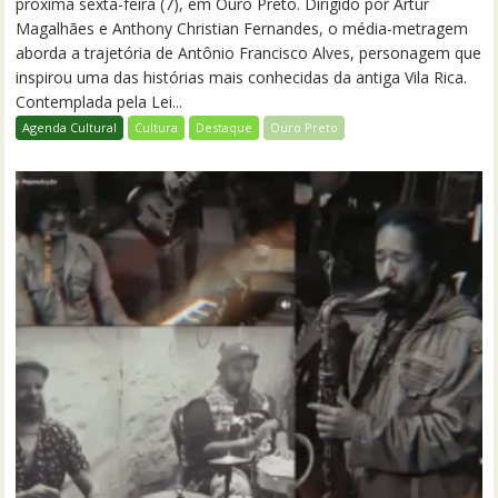
próxima sexta-feira (7), em Ouro Preto. Dirigido por Artur
Magalhães e Anthony Christian Fernandes, o média-metragem
aborda a trajetória de Antônio Francisco Alves, personagem que
inspirou uma das histórias mais conhecidas da antiga Vila Rica.
Contemplada pela Lei...
Agenda Cultural
Cultura
Destaque
Ouro Preto