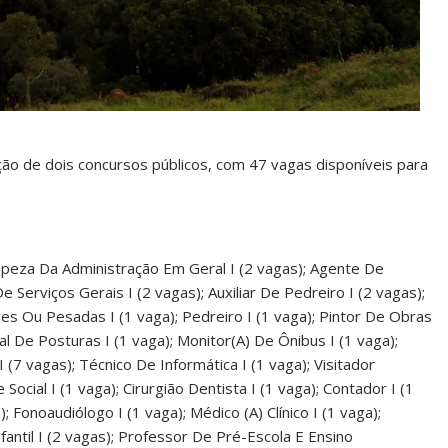
cação de dois concursos públicos, com 47 vagas disponíveis para
peza Da Administração Em Geral I (2 vagas); Agente De
 Serviços Gerais I (2 vagas); Auxiliar De Pedreiro I (2 vagas);
s Ou Pesadas I (1 vaga); Pedreiro I (1 vaga); Pintor De Obras
scal De Posturas I (1 vaga); Monitor(A) De Ônibus I (1 vaga);
I (7 vagas); Técnico De Informática I (1 vaga); Visitador
 Social I (1 vaga); Cirurgião Dentista I (1 vaga); Contador I (1
 Fonoaudiólogo I (1 vaga); Médico (A) Clínico I (1 vaga);
fantil I (2 vagas); Professor De Pré-Escola E Ensino