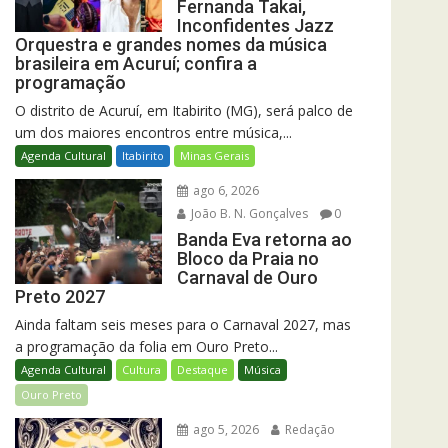
Fernanda Takai,
Inconfidentes Jazz
Orquestra e grandes nomes da música
brasileira em Acuruí; confira a
programação
O distrito de Acuruí, em Itabirito (MG), será palco de
um dos maiores encontros entre música,...
Agenda Cultural
Itabirito
Minas Gerais
ago 6, 2026
João B. N. Gonçalves
0
Banda Eva retorna ao
Bloco da Praia no
Carnaval de Ouro
Preto 2027
Ainda faltam seis meses para o Carnaval 2027, mas
a programação da folia em Ouro Preto...
Agenda Cultural
Cultura
Destaque
Música
Ouro Preto
ago 5, 2026
Redação