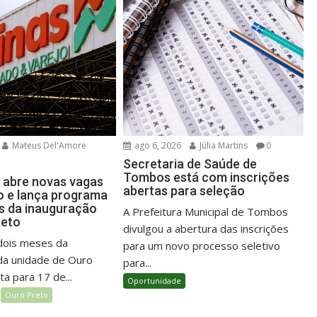
Mateus Del'Amore
ago 6, 2026
Júlia Martins
0
Secretaria de Saúde de
Tombos está com inscrições
 abre novas vagas
abertas para seleção
 e lança programa
es da inauguração
A Prefeitura Municipal de Tombos
reto
divulgou a abertura das inscrições
dois meses da
para um novo processo seletivo
da unidade de Ouro
para...
ta para 17 de...
Oportunidade
Ouro Preto