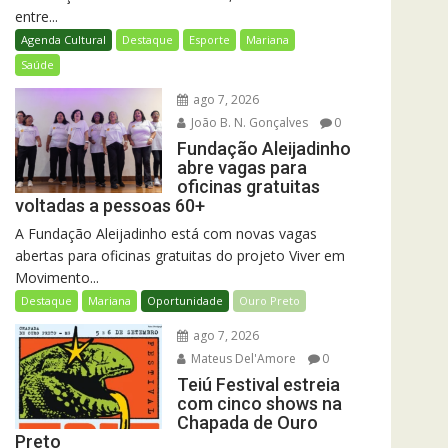
entre...
Agenda Cultural
Destaque
Esporte
Mariana
Saúde
ago 7, 2026
João B. N. Gonçalves
0
Fundação Aleijadinho
abre vagas para
oficinas gratuitas
voltadas a pessoas 60+
A Fundação Aleijadinho está com novas vagas
abertas para oficinas gratuitas do projeto Viver em
Movimento...
Destaque
Mariana
Oportunidade
Ouro Preto
ago 7, 2026
Mateus Del'Amore
0
Teiú Festival estreia
com cinco shows na
Chapada de Ouro
Preto