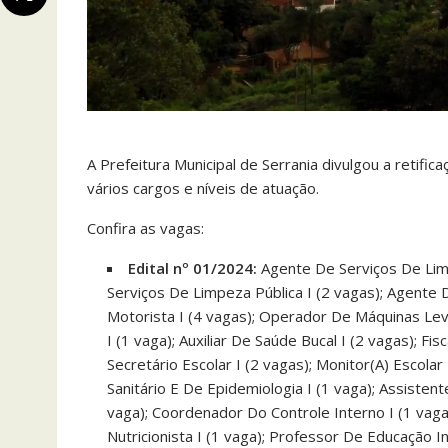
A Prefeitura Municipal de Serrania divulgou a retifi
vários cargos e níveis de atuação.
Confira as vagas:
Edital nº 01/2024:
Agente De Serviços De Lim
Serviços De Limpeza Pública I (2 vagas); Agente De
Motorista I (4 vagas); Operador De Máquinas Leve
I (1 vaga); Auxiliar De Saúde Bucal I (2 vagas); Fi
Secretário Escolar I (2 vagas); Monitor(A) Escolar 
Sanitário E De Epidemiologia I (1 vaga); Assistente
vaga); Coordenador Do Controle Interno I (1 vaga);
Nutricionista I (1 vaga); Professor De Educação In