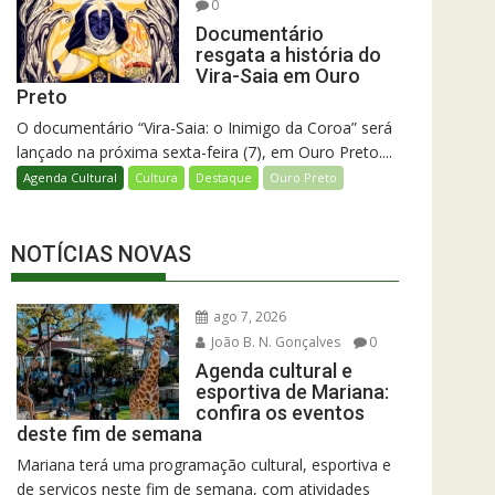
0
Documentário
resgata a história do
Vira-Saia em Ouro
Preto
O documentário “Vira-Saia: o Inimigo da Coroa” será
lançado na próxima sexta-feira (7), em Ouro Preto....
Agenda Cultural
Cultura
Destaque
Ouro Preto
NOTÍCIAS NOVAS
ago 7, 2026
João B. N. Gonçalves
0
Agenda cultural e
esportiva de Mariana:
confira os eventos
deste fim de semana
Mariana terá uma programação cultural, esportiva e
de serviços neste fim de semana, com atividades