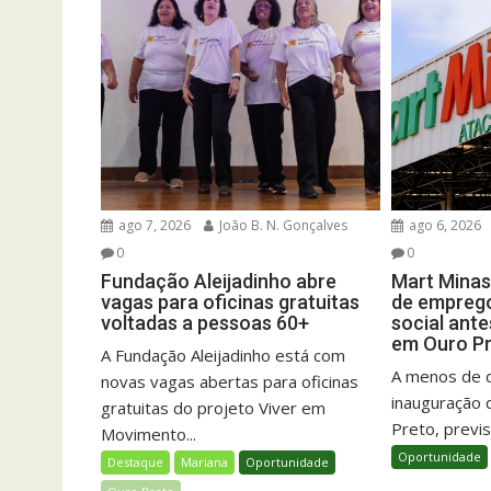
ago 7, 2026
João B. N. Gonçalves
ago 6, 2026
0
0
Fundação Aleijadinho abre
Mart Minas
vagas para oficinas gratuitas
de emprego
voltadas a pessoas 60+
social ant
em Ouro P
A Fundação Aleijadinho está com
A menos de 
novas vagas abertas para oficinas
inauguração 
gratuitas do projeto Viver em
Preto, previs
Movimento...
Oportunidade
Destaque
Mariana
Oportunidade