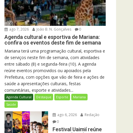
ago 7, 2026
João B. N. Gonçalves
0
Agenda cultural e esportiva de Mariana:
confira os eventos deste fim de semana
Mariana terá uma programação cultural, esportiva e
de serviços neste fim de semana, com atividades
entre sábado (8) e segunda-feira (10). A agenda
reúne eventos promovidos ou apoiados pela
Prefeitura, com opções que vão de feira e ações de
saúde a apresentações culturais, festas
comunitárias, esporte e atividades...
Agenda Cultural
Destaque
Esporte
Mariana
Saúde
ago 6, 2026
Redação
0
Festival Uaimií reúne