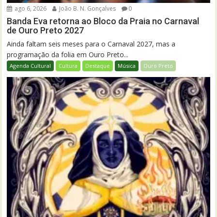
ago 6, 2026
João B. N. Gonçalves
0
Banda Eva retorna ao Bloco da Praia no Carnaval
de Ouro Preto 2027
Ainda faltam seis meses para o Carnaval 2027, mas a
programação da folia em Ouro Preto...
Agenda Cultural
Cultura
Destaque
Música
Ouro Preto