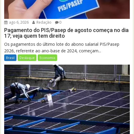
ago 6, 2026
Redação
0
Pagamento do PIS/Pasep de agosto começa no dia
17; veja quem tem direito
Os pagamentos do último lote do abono salarial PIS/Pasep
2026, referente ao ano-base de 2024, começam...
Brasil
Destaque
Economia