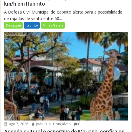
km/h em Itabirito
A Defesa Civil Municipal de Itabirito alerta para a possibilidade
de rajadas de vento entre 60...
Destaque
Itabirito
Minas Gerais
ago 7, 2026
João B. N. Gonçalves
0
Agenda cultural e esportiva de Mariana: confira os