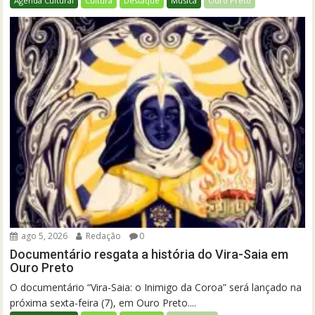
Agenda Cultural
Cultura
Destaque
Música
Ouro Preto
ago 5, 2026
Redação
0
Documentário resgata a história do Vira-Saia em
Ouro Preto
O documentário “Vira-Saia: o Inimigo da Coroa” será lançado na
próxima sexta-feira (7), em Ouro Preto....