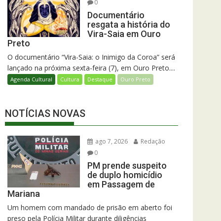
0
Documentário
resgata a história do
Vira-Saia em Ouro
Preto
O documentário “Vira-Saia: o Inimigo da Coroa” será
lançado na próxima sexta-feira (7), em Ouro Preto....
Agenda Cultural
Cultura
Destaque
Ouro Preto
NOTÍCIAS NOVAS
ago 7, 2026
Redação
0
PM prende suspeito
de duplo homicídio
em Passagem de
Mariana
Um homem com mandado de prisão em aberto foi
preso pela Polícia Militar durante diligências