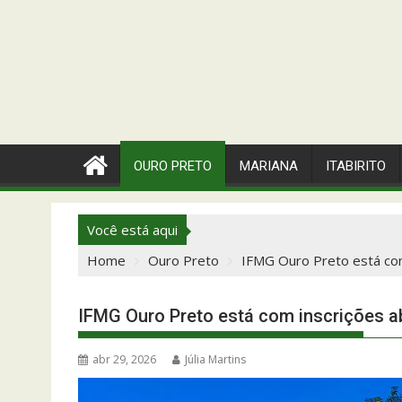
OURO PRETO
MARIANA
ITABIRITO
Você está aqui
Home
Ouro Preto
IFMG Ouro Preto está com
IFMG Ouro Preto está com inscrições ab
abr 29, 2026
Júlia Martins