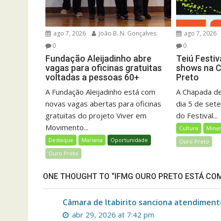
ago 7, 2026
João B. N. Gonçalves
ago 7, 2026
0
0
Fundação Aleijadinho abre
Teiú Festiv
vagas para oficinas gratuitas
shows na 
voltadas a pessoas 60+
Preto
A Fundação Aleijadinho está com
A Chapada de
novas vagas abertas para oficinas
dia 5 de set
gratuitas do projeto Viver em
do Festival...
Movimento...
Cultura
Minas
Destaque
Mariana
Oportunidade
Ouro Preto
Ouro Preto
ONE THOUGHT TO “IFMG OURO PRETO ESTÁ COM
Câmara de Itabirito sanciona atendimento
abr 29, 2026 at 7:42 pm