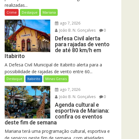
realizadas...
Crime
Destaque
Mariana
ago 7, 2026
João B. N. Gonçalves
0
Defesa Civil alerta
para rajadas de vento
de até 80 km/h em
Itabirito
A Defesa Civil Municipal de Itabirito alerta para a
possibilidade de rajadas de vento entre 60...
Destaque
Itabirito
Minas Gerais
ago 7, 2026
João B. N. Gonçalves
0
Agenda cultural e
esportiva de Mariana:
confira os eventos
deste fim de semana
Mariana terá uma programação cultural, esportiva e
de serviços neste fim de semana, com atividades