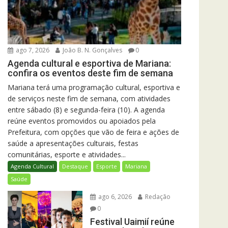
ago 7, 2026
João B. N. Gonçalves
0
Agenda cultural e esportiva de Mariana:
confira os eventos deste fim de semana
Mariana terá uma programação cultural, esportiva e
de serviços neste fim de semana, com atividades
entre sábado (8) e segunda-feira (10). A agenda
reúne eventos promovidos ou apoiados pela
Prefeitura, com opções que vão de feira e ações de
saúde a apresentações culturais, festas
comunitárias, esporte e atividades...
Agenda Cultural
Destaque
Esporte
Mariana
Saúde
ago 6, 2026
Redação
0
Festival Uaimií reúne