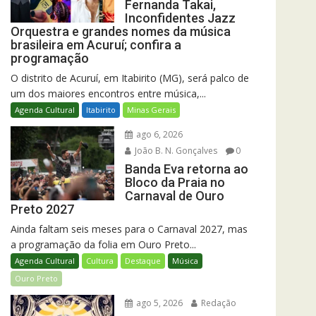
Fernanda Takai,
Inconfidentes Jazz
Orquestra e grandes nomes da música
brasileira em Acuruí; confira a
programação
O distrito de Acuruí, em Itabirito (MG), será palco de
um dos maiores encontros entre música,...
Agenda Cultural
Itabirito
Minas Gerais
ago 6, 2026
João B. N. Gonçalves
0
Banda Eva retorna ao
Bloco da Praia no
Carnaval de Ouro
Preto 2027
Ainda faltam seis meses para o Carnaval 2027, mas
a programação da folia em Ouro Preto...
Agenda Cultural
Cultura
Destaque
Música
Ouro Preto
ago 5, 2026
Redação