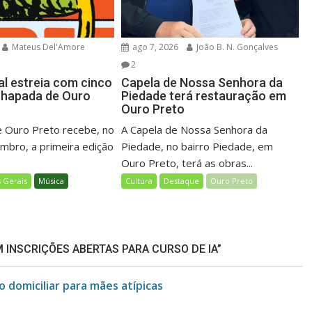
Mateus Del'Amore
ago 7, 2026
João B. N. Gonçalves
2
al estreia com cinco
Capela de Nossa Senhora da
Chapada de Ouro
Piedade terá restauração em
Ouro Preto
 Ouro Preto recebe, no
A Capela de Nossa Senhora da
embro, a primeira edição
Piedade, no bairro Piedade, em
Ouro Preto, terá as obras...
 Gerais
Música
Cultura
Destaque
Ouro Preto
 INSCRIÇÕES ABERTAS PARA CURSO DE IA”
 domiciliar para mães atípicas