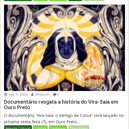
ago 5, 2026
Redação
0
Documentário resgata a história do Vira-Saia em
Ouro Preto
O documentário “Vira-Saia: o Inimigo da Coroa” será lançado na
próxima sexta-feira (7), em Ouro Preto....
Agenda Cultural
Cultura
Destaque
Ouro Preto