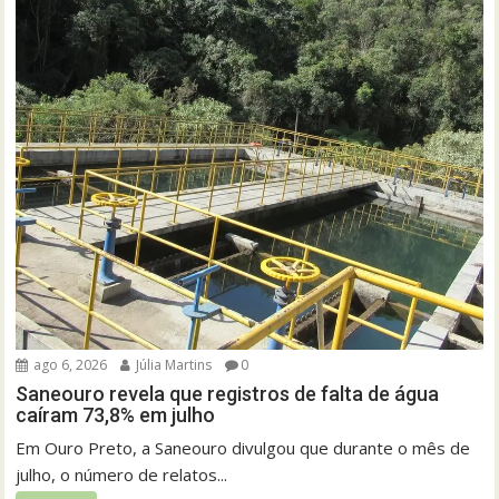
ago 6, 2026
Júlia Martins
0
Saneouro revela que registros de falta de água
caíram 73,8% em julho
Em Ouro Preto, a Saneouro divulgou que durante o mês de
julho, o número de relatos...