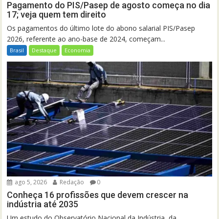
Pagamento do PIS/Pasep de agosto começa no dia
17; veja quem tem direito
Os pagamentos do último lote do abono salarial PIS/Pasep
2026, referente ao ano-base de 2024, começam...
Brasil
Destaque
Economia
ago 5, 2026
Redação
0
Conheça 16 profissões que devem crescer na
indústria até 2035
Um estudo do Observatório Nacional da Indústria, da