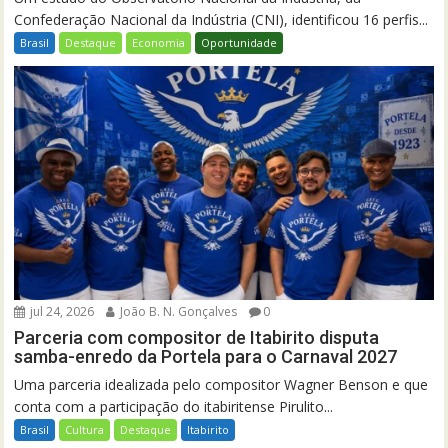
Confederação Nacional da Indústria (CNI), identificou 16 perfis...
Brasil
Destaque
Economia
Oportunidade
jul 24, 2026
João B. N. Gonçalves
0
Parceria com compositor de Itabirito disputa
samba-enredo da Portela para o Carnaval 2027
Uma parceria idealizada pelo compositor Wagner Benson e que
conta com a participação do itabiritense Pirulito...
Brasil
Cultura
Destaque
Itabirito