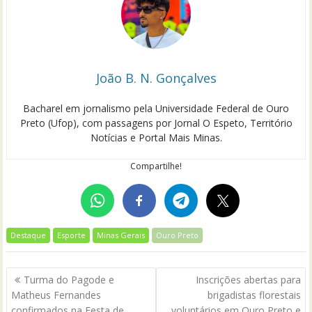
João B. N. Gonçalves
Bacharel em jornalismo pela Universidade Federal de Ouro
Preto (Ufop), com passagens por Jornal O Espeto, Território
Notícias e Portal Mais Minas.
Compartilhe!
Destaque
Esporte
Minas Gerais
Ouro Preto
Navegação
Turma do Pagode e
Inscrições abertas para
de
Matheus Fernandes
brigadistas florestais
confirmados na Festa de
voluntários em Ouro Preto e