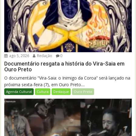
ago 5, 2026
Redação
0
Documentário resgata a história do Vira-Saia em
Ouro Preto
O documentário “Vira-Saia: o Inimigo da Coroa” será lançado na
próxima sexta-feira (7), em Ouro Preto....
Agenda Cultural
Cultura
Destaque
Ouro Preto