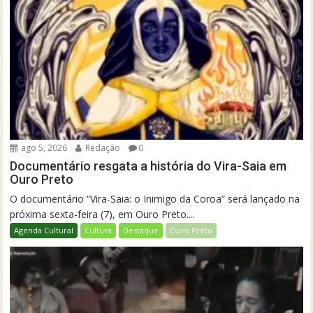
ago 5, 2026
Redação
0
Documentário resgata a história do Vira-Saia em
Ouro Preto
O documentário “Vira-Saia: o Inimigo da Coroa” será lançado na
próxima sexta-feira (7), em Ouro Preto....
Agenda Cultural
Cultura
Destaque
Ouro Preto