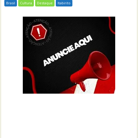
Brasil
Cultura
Destaque
Itabirito