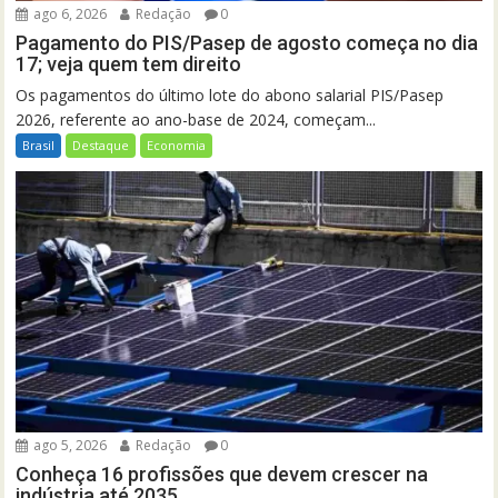
ago 6, 2026
Redação
0
Pagamento do PIS/Pasep de agosto começa no dia
17; veja quem tem direito
Os pagamentos do último lote do abono salarial PIS/Pasep
2026, referente ao ano-base de 2024, começam...
Brasil
Destaque
Economia
ago 5, 2026
Redação
0
Conheça 16 profissões que devem crescer na
indústria até 2035