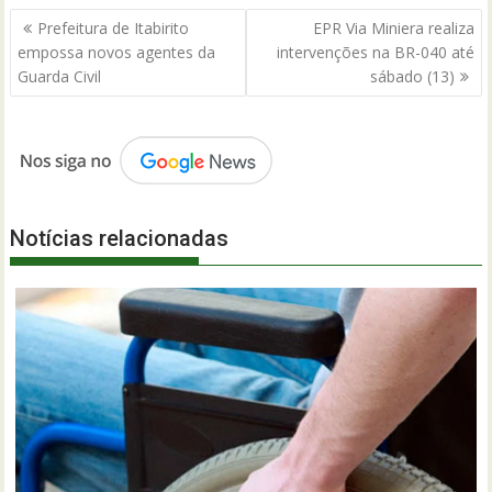
Navegação
Prefeitura de Itabirito
EPR Via Miniera realiza
de
empossa novos agentes da
intervenções na BR-040 até
Post
Guarda Civil
sábado (13)
Notícias relacionadas