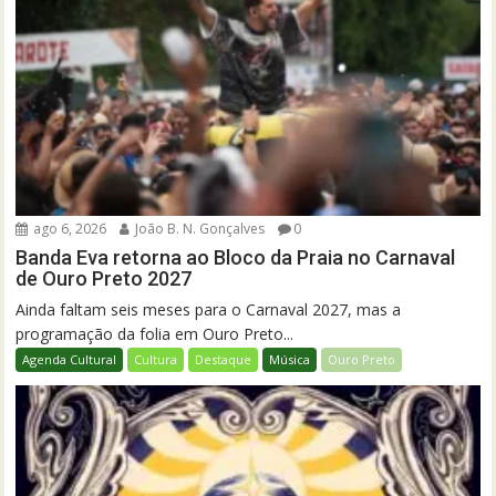
ago 6, 2026
João B. N. Gonçalves
0
Banda Eva retorna ao Bloco da Praia no Carnaval
de Ouro Preto 2027
Ainda faltam seis meses para o Carnaval 2027, mas a
programação da folia em Ouro Preto...
Agenda Cultural
Cultura
Destaque
Música
Ouro Preto