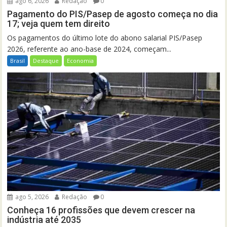
ago 6, 2026
Redação
0
Pagamento do PIS/Pasep de agosto começa no dia
17; veja quem tem direito
Os pagamentos do último lote do abono salarial PIS/Pasep
2026, referente ao ano-base de 2024, começam...
Brasil
Destaque
Economia
ago 5, 2026
Redação
0
Conheça 16 profissões que devem crescer na
indústria até 2035