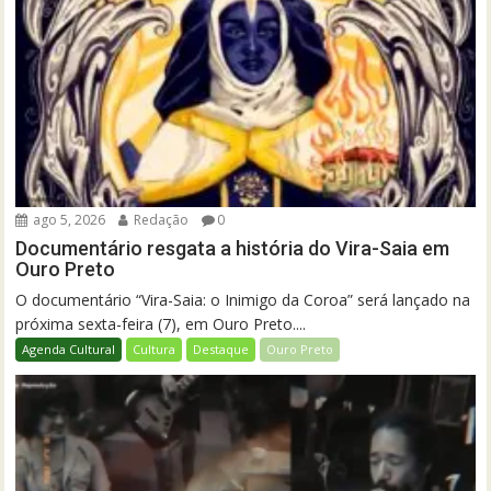
ago 5, 2026
Redação
0
Documentário resgata a história do Vira-Saia em
Ouro Preto
O documentário “Vira-Saia: o Inimigo da Coroa” será lançado na
próxima sexta-feira (7), em Ouro Preto....
Agenda Cultural
Cultura
Destaque
Ouro Preto