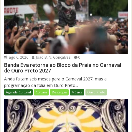
ago 6, 2026
João B. N. Gonçalves
0
Banda Eva retorna ao Bloco da Praia no Carnaval
de Ouro Preto 2027
Ainda faltam seis meses para o Carnaval 2027, mas a
programação da folia em Ouro Preto...
Agenda Cultural
Cultura
Destaque
Música
Ouro Preto