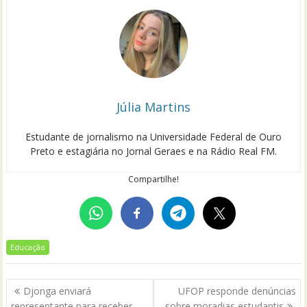
Júlia Martins
Estudante de jornalismo na Universidade Federal de Ouro
Preto e estagiária no Jornal Geraes e na Rádio Real FM.
Compartilhe!
Educação
Navegação
Djonga enviará
UFOP responde denúncias
de
representante para receber
sobre moradias estudantis