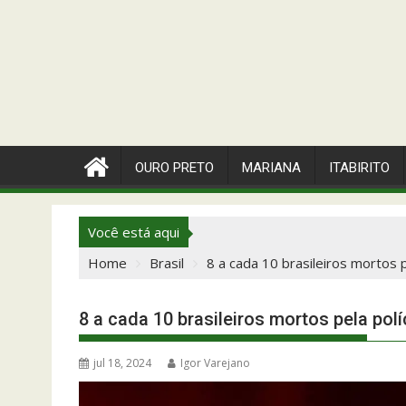
OURO PRETO
MARIANA
ITABIRITO
Você está aqui
Home
Brasil
8 a cada 10 brasileiros mortos p
8 a cada 10 brasileiros mortos pela pol
jul 18, 2024
Igor Varejano