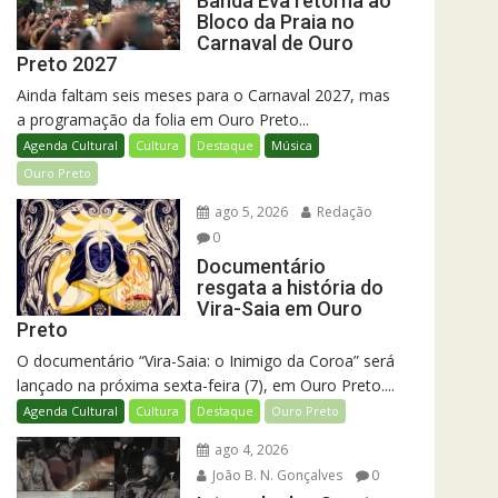
Banda Eva retorna ao
Bloco da Praia no
Carnaval de Ouro
Preto 2027
Ainda faltam seis meses para o Carnaval 2027, mas
a programação da folia em Ouro Preto...
Agenda Cultural
Cultura
Destaque
Música
Ouro Preto
ago 5, 2026
Redação
0
Documentário
resgata a história do
Vira-Saia em Ouro
Preto
O documentário “Vira-Saia: o Inimigo da Coroa” será
lançado na próxima sexta-feira (7), em Ouro Preto....
Agenda Cultural
Cultura
Destaque
Ouro Preto
ago 4, 2026
João B. N. Gonçalves
0