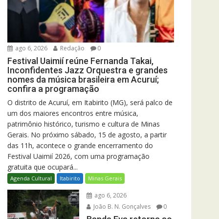
ago 6, 2026
Redação
0
Festival Uaimií reúne Fernanda Takai,
Inconfidentes Jazz Orquestra e grandes
nomes da música brasileira em Acuruí;
confira a programação
O distrito de Acuruí, em Itabirito (MG), será palco de
um dos maiores encontros entre música,
patrimônio histórico, turismo e cultura de Minas
Gerais. No próximo sábado, 15 de agosto, a partir
das 11h, acontece o grande encerramento do
Festival Uaimií 2026, com uma programação
gratuita que ocupará...
Agenda Cultural
Itabirito
Minas Gerais
ago 6, 2026
João B. N. Gonçalves
0