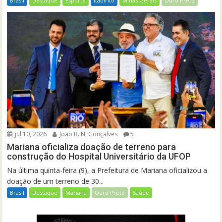
Brasil
Destaque
Esporte
Itabirito
Minas Gerais
Ouro Preto
jul 10, 2026
João B. N. Gonçalves
5
Mariana oficializa doação de terreno para
construção do Hospital Universitário da UFOP
Na última quinta-feira (9), a Prefeitura de Mariana oficializou a
doação de um terreno de 30...
Brasil
Destaque
Mariana
Ouro Preto
Saúde