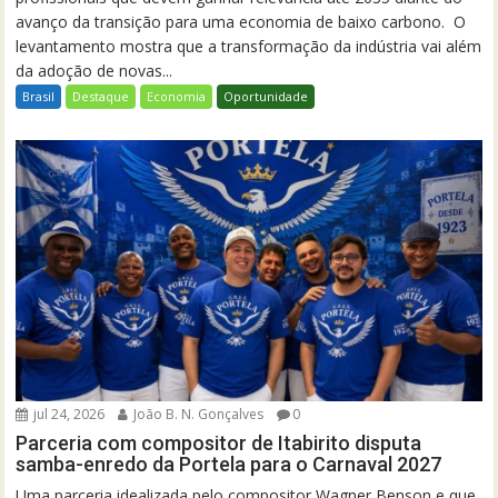
avanço da transição para uma economia de baixo carbono. O
levantamento mostra que a transformação da indústria vai além
da adoção de novas...
Brasil
Destaque
Economia
Oportunidade
jul 24, 2026
João B. N. Gonçalves
0
Parceria com compositor de Itabirito disputa
samba-enredo da Portela para o Carnaval 2027
Uma parceria idealizada pelo compositor Wagner Benson e que