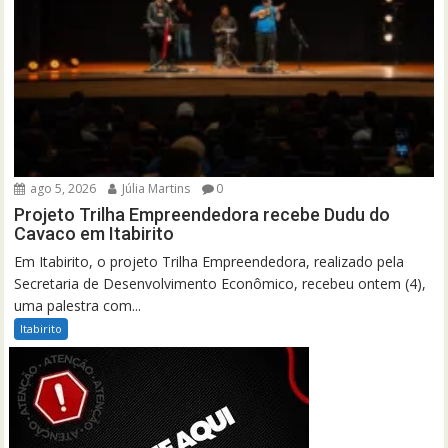
ago 5, 2026
Júlia Martins
0
Projeto Trilha Empreendedora recebe Dudu do
Cavaco em Itabirito
Em Itabirito, o projeto Trilha Empreendedora, realizado pela
Secretaria de Desenvolvimento Econômico, recebeu ontem (4),
uma palestra com...
Itabirito