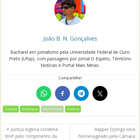
João B. N. Gonçalves
Bacharel em jornalismo pela Universidade Federal de Ouro
Preto (Ufop), com passagens por Jornal O Espeto, Território
Notícias e Portal Mais Minas.
Compartilhe!
Cultura
Destaque
Ouro Preto
Política
Navegação
Justiça inglesa condena
Rapper Djonga será
de
BHP pelo rompimento da
homenageado pela Câmara