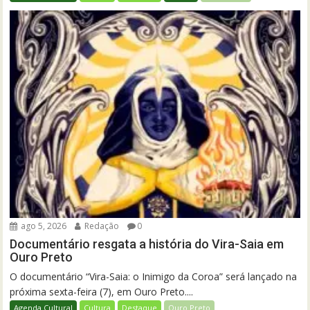
ago 5, 2026
Redação
0
Documentário resgata a história do Vira-Saia em
Ouro Preto
O documentário “Vira-Saia: o Inimigo da Coroa” será lançado na
próxima sexta-feira (7), em Ouro Preto....
Agenda Cultural
Cultura
Destaque
Ouro Preto