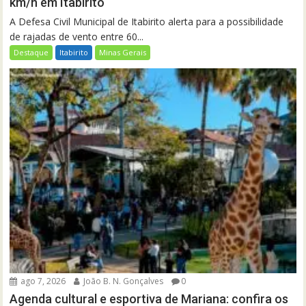
km/h em Itabirito
A Defesa Civil Municipal de Itabirito alerta para a possibilidade
de rajadas de vento entre 60...
Destaque
Itabirito
Minas Gerais
ago 7, 2026
João B. N. Gonçalves
0
Agenda cultural e esportiva de Mariana: confira os