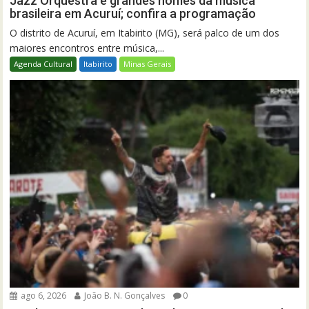
Jazz Orquestra e grandes nomes da música
brasileira em Acuruí; confira a programação
O distrito de Acuruí, em Itabirito (MG), será palco de um dos
maiores encontros entre música,...
Agenda Cultural
Itabirito
Minas Gerais
ago 6, 2026
João B. N. Gonçalves
0