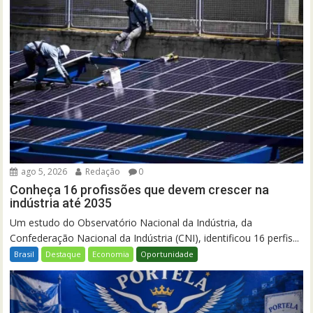
ago 5, 2026
Redação
0
Conheça 16 profissões que devem crescer na
indústria até 2035
Um estudo do Observatório Nacional da Indústria, da
Confederação Nacional da Indústria (CNI), identificou 16 perfis...
Brasil
Destaque
Economia
Oportunidade