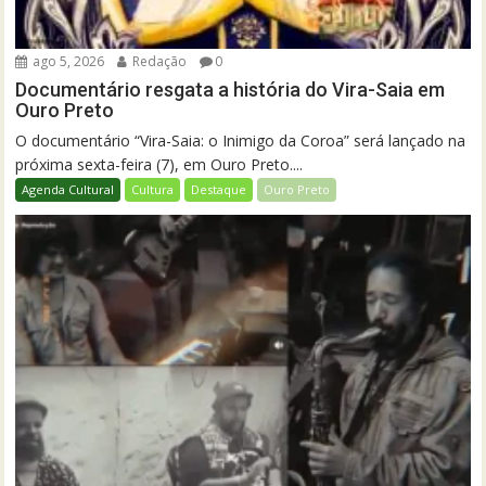
ago 5, 2026
Redação
0
Documentário resgata a história do Vira-Saia em
Ouro Preto
O documentário “Vira-Saia: o Inimigo da Coroa” será lançado na
próxima sexta-feira (7), em Ouro Preto....
Agenda Cultural
Cultura
Destaque
Ouro Preto