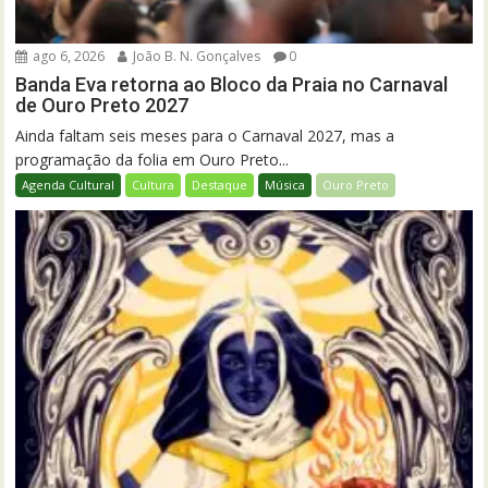
ago 6, 2026
João B. N. Gonçalves
0
Banda Eva retorna ao Bloco da Praia no Carnaval
de Ouro Preto 2027
Ainda faltam seis meses para o Carnaval 2027, mas a
programação da folia em Ouro Preto...
Agenda Cultural
Cultura
Destaque
Música
Ouro Preto