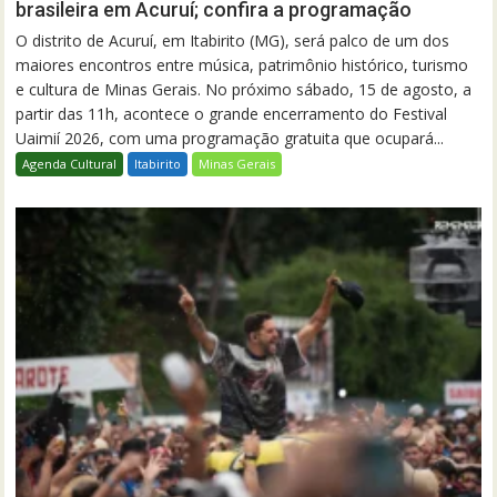
brasileira em Acuruí; confira a programação
O distrito de Acuruí, em Itabirito (MG), será palco de um dos
maiores encontros entre música, patrimônio histórico, turismo
e cultura de Minas Gerais. No próximo sábado, 15 de agosto, a
partir das 11h, acontece o grande encerramento do Festival
Uaimií 2026, com uma programação gratuita que ocupará...
Agenda Cultural
Itabirito
Minas Gerais