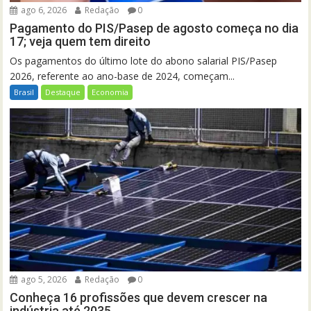
ago 6, 2026
Redação
0
Pagamento do PIS/Pasep de agosto começa no dia
17; veja quem tem direito
Os pagamentos do último lote do abono salarial PIS/Pasep
2026, referente ao ano-base de 2024, começam...
Brasil
Destaque
Economia
ago 5, 2026
Redação
0
Conheça 16 profissões que devem crescer na
indústria até 2035