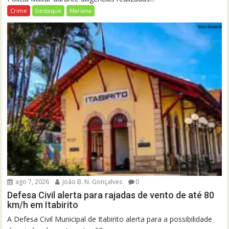
Crime
Destaque
Mariana
ago 7, 2026
João B. N. Gonçalves
0
Defesa Civil alerta para rajadas de vento de até 80
km/h em Itabirito
A Defesa Civil Municipal de Itabirito alerta para a possibilidade