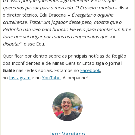
o Cássio porque queremos algo diferente. E é isso que
queremos passar para o mercado. O Cruzeiro mudou
– disse
o diretor técnico, Edu Dracena. –
É resgatar o orgulho
cruzeirense. Trazer um jogador desse peso, mostra que o
Pedrinho não veio para brincar. Ele veio para montar um time
forte que vai brigar por todos os campeonatos que vai
disputar
“, disse Edu.
Quer ficar por dentro sobre as principais notícias da Região
dos Inconfidentes e de Minas Gerais? Então siga o
Jornal
Galilé
nas redes sociais. Estamos no
Facebook
,
no
Instagram
e no
YouTube
. Acompanhe!
Igor Varejano