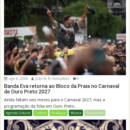
ago 6, 2026
João B. N. Gonçalves
0
Banda Eva retorna ao Bloco da Praia no Carnaval
de Ouro Preto 2027
Ainda faltam seis meses para o Carnaval 2027, mas a
programação da folia em Ouro Preto...
Agenda Cultural
Cultura
Destaque
Música
Ouro Preto