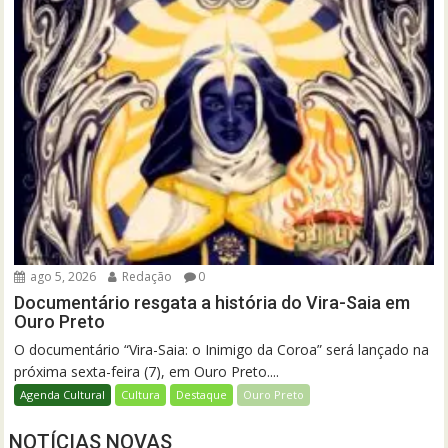
ago 5, 2026
Redação
0
Documentário resgata a história do Vira-Saia em
Ouro Preto
O documentário “Vira-Saia: o Inimigo da Coroa” será lançado na
próxima sexta-feira (7), em Ouro Preto....
Agenda Cultural
Cultura
Destaque
Ouro Preto
NOTÍCIAS NOVAS