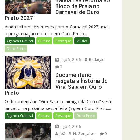
Banda Eva retorna ao
Bloco da Praia no
Carnaval de Ouro
Preto 2027
Ainda faltam seis meses para o Carnaval 2027, mas
a programação da folia em Ouro Preto...
Agenda Cultural
Cultura
Destaque
Música
Ouro Preto
ago 5, 2026
Redação
0
Documentário
resgata a história do
Vira-Saia em Ouro
Preto
O documentário “Vira-Saia: o Inimigo da Coroa” será
lançado na próxima sexta-feira (7), em Ouro Preto....
Agenda Cultural
Cultura
Destaque
Ouro Preto
ago 4, 2026
João B. N. Gonçalves
0