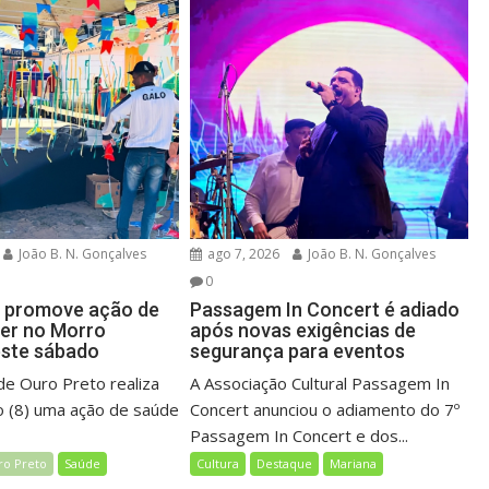
João B. N. Gonçalves
ago 7, 2026
João B. N. Gonçalves
0
o promove ação de
Passagem In Concert é adiado
zer no Morro
após novas exigências de
este sábado
segurança para eventos
de Ouro Preto realiza
A Associação Cultural Passagem In
 (8) uma ação de saúde
Concert anunciou o adiamento do 7º
Passagem In Concert e dos...
ro Preto
Saúde
Cultura
Destaque
Mariana