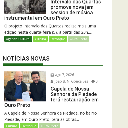
Intervalo das Quartas
promove nova jam
session de música
instrumental em Ouro Preto
O projeto Intervalo das Quartas realiza mais uma
edição nesta quarta-feira (5), a partir das 20h,...
Agenda Cultural
Cultura
Destaque
Ouro Preto
NOTÍCIAS NOVAS
ago 7, 2026
João B. N. Gonçalves
0
Capela de Nossa
Senhora da Piedade
terá restauração em
Ouro Preto
A Capela de Nossa Senhora da Piedade, no bairro
Piedade, em Ouro Preto, terá as obras...
Cultura
Destaque
Ouro Preto