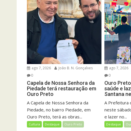
ago 7, 2026
João B. N. Gonçalves
ago 7, 2026
0
0
Capela de Nossa Senhora da
Ouro Pret
Piedade terá restauração em
saúde e la
Ouro Preto
Santana n
A Capela de Nossa Senhora da
A Prefeitura 
Piedade, no bairro Piedade, em
neste sábado
Ouro Preto, terá as obras...
e lazer no...
Cultura
Destaque
Ouro Preto
Destaque
Ou