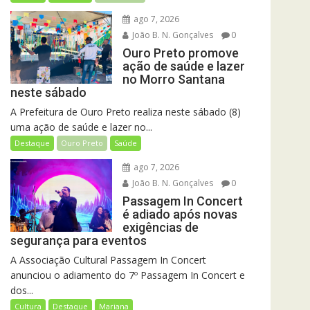
ago 7, 2026
João B. N. Gonçalves
0
Ouro Preto promove
ação de saúde e lazer
no Morro Santana
neste sábado
A Prefeitura de Ouro Preto realiza neste sábado (8)
uma ação de saúde e lazer no...
Destaque
Ouro Preto
Saúde
ago 7, 2026
João B. N. Gonçalves
0
Passagem In Concert
é adiado após novas
exigências de
segurança para eventos
A Associação Cultural Passagem In Concert
anunciou o adiamento do 7º Passagem In Concert e
dos...
Cultura
Destaque
Mariana