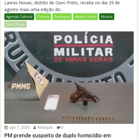
Lavras Novas, distrito de Ouro Preto, recebe no dia 29 de
agosto mais uma edição do...
Agenda Cultural
Cultura
Destaque
Minas Gerais
Música
Ouro Preto
ago 7, 2026
Redação
0
PM prende suspeito de duplo homicídio em