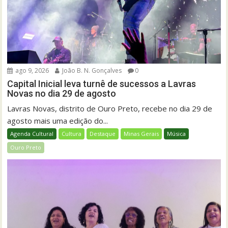
ago 9, 2026
João B. N. Gonçalves
0
Capital Inicial leva turnê de sucessos a Lavras
Novas no dia 29 de agosto
Lavras Novas, distrito de Ouro Preto, recebe no dia 29 de
agosto mais uma edição do...
Agenda Cultural
Cultura
Destaque
Minas Gerais
Música
Ouro Preto