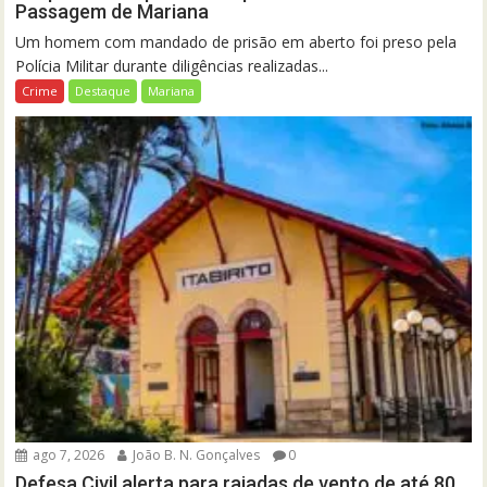
Passagem de Mariana
Um homem com mandado de prisão em aberto foi preso pela
Polícia Militar durante diligências realizadas...
Crime
Destaque
Mariana
ago 7, 2026
João B. N. Gonçalves
0
Defesa Civil alerta para rajadas de vento de até 80