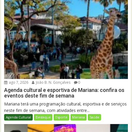
ago 7, 2026
João B. N. Gonçalves
0
Agenda cultural e esportiva de Mariana: confira os
eventos deste fim de semana
Mariana terá uma programação cultural, esportiva e de serviços
neste fim de semana, com atividades entre...
Agenda Cultural
Destaque
Esporte
Mariana
Saúde