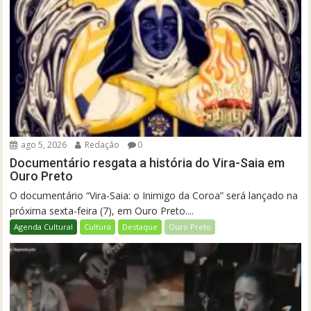
ago 5, 2026
Redação
0
Documentário resgata a história do Vira-Saia em
Ouro Preto
O documentário “Vira-Saia: o Inimigo da Coroa” será lançado na
próxima sexta-feira (7), em Ouro Preto....
Agenda Cultural
Cultura
Destaque
Ouro Preto