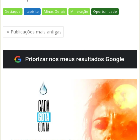
Destaque
Itabirito
Minas Gerais
Mineração
Oportunidade
Navegação
Publicações mais antigas
por
posts