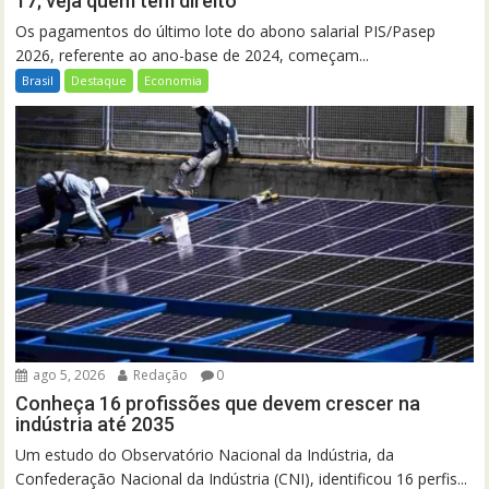
17; veja quem tem direito
Os pagamentos do último lote do abono salarial PIS/Pasep
2026, referente ao ano-base de 2024, começam...
Brasil
Destaque
Economia
ago 5, 2026
Redação
0
Conheça 16 profissões que devem crescer na
indústria até 2035
Um estudo do Observatório Nacional da Indústria, da
Confederação Nacional da Indústria (CNI), identificou 16 perfis...