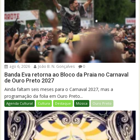
ago 6, 2026
João B. N. Gonçalves
0
Banda Eva retorna ao Bloco da Praia no Carnaval
de Ouro Preto 2027
Ainda faltam seis meses para o Carnaval 2027, mas a
programação da folia em Ouro Preto...
Agenda Cultural
Cultura
Destaque
Música
Ouro Preto