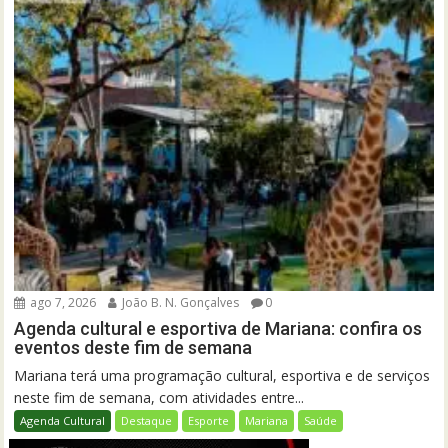
ago 7, 2026
João B. N. Gonçalves
0
Agenda cultural e esportiva de Mariana: confira os
eventos deste fim de semana
Mariana terá uma programação cultural, esportiva e de serviços
neste fim de semana, com atividades entre...
Agenda Cultural
Destaque
Esporte
Mariana
Saúde