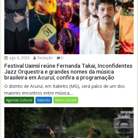
ago 6, 2026
Redação
0
Festival Uaimií reúne Fernanda Takai, Inconfidentes
Jazz Orquestra e grandes nomes da música
brasileira em Acuruí; confira a programação
O distrito de Acuruí, em Itabirito (MG), será palco de um dos
maiores encontros entre música,...
Agenda Cultural
Itabirito
Minas Gerais