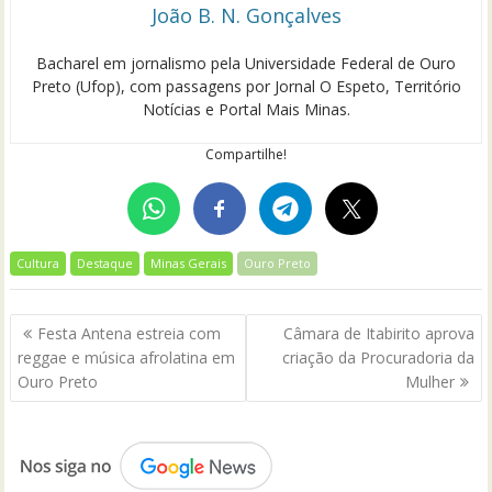
João B. N. Gonçalves
Bacharel em jornalismo pela Universidade Federal de Ouro
Preto (Ufop), com passagens por Jornal O Espeto, Território
Notícias e Portal Mais Minas.
Compartilhe!
Cultura
Destaque
Minas Gerais
Ouro Preto
Navegação
Festa Antena estreia com
Câmara de Itabirito aprova
de
reggae e música afrolatina em
criação da Procuradoria da
Post
Ouro Preto
Mulher