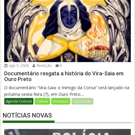
ago 5, 2026
Redação
0
Documentário resgata a história do Vira-Saia em
Ouro Preto
O documentário “Vira-Saia: o Inimigo da Coroa” será lançado na
próxima sexta-feira (7), em Ouro Preto....
Agenda Cultural
Cultura
Destaque
Ouro Preto
NOTÍCIAS NOVAS