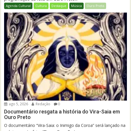
Agenda Cultural
Cultura
Destaque
Música
Ouro Preto
ago 5, 2026
Redação
0
Documentário resgata a história do Vira-Saia em
Ouro Preto
O documentário “Vira-Saia: o Inimigo da Coroa” será lançado na