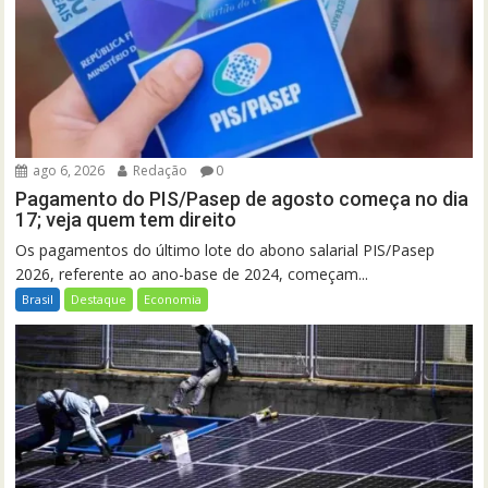
ago 6, 2026
Redação
0
Pagamento do PIS/Pasep de agosto começa no dia
17; veja quem tem direito
Os pagamentos do último lote do abono salarial PIS/Pasep
2026, referente ao ano-base de 2024, começam...
Brasil
Destaque
Economia