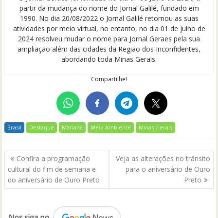
partir da mudança do nome do Jornal Galilé, fundado em
1990. No dia 20/08/2022 o Jornal Galilé retornou as suas
atividades por meio virtual, no entanto, no dia 01 de julho de
2024 resolveu mudar o nome para Jornal Geraes pela sua
ampliação além das cidades da Região dos Inconfidentes,
abordando toda Minas Gerais.
Compartilhe!
Brasil
Destaque
Mariana
Meio Ambiente
Minas Gerais
Navegação
Confira a programação
Veja as alterações no trânsito
de
cultural do fim de semana e
para o aniversário de Ouro
Post
do aniversário de Ouro Preto
Preto