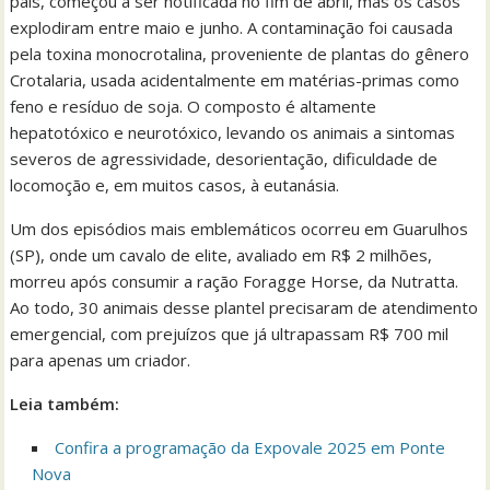
país, começou a ser notificada no fim de abril, mas os casos
explodiram entre maio e junho. A contaminação foi causada
pela toxina monocrotalina, proveniente de plantas do gênero
Crotalaria, usada acidentalmente em matérias-primas como
feno e resíduo de soja. O composto é altamente
hepatotóxico e neurotóxico, levando os animais a sintomas
severos de agressividade, desorientação, dificuldade de
locomoção e, em muitos casos, à eutanásia.
Um dos episódios mais emblemáticos ocorreu em Guarulhos
(SP), onde um cavalo de elite, avaliado em R$ 2 milhões,
morreu após consumir a ração Foragge Horse, da Nutratta.
Ao todo, 30 animais desse plantel precisaram de atendimento
emergencial, com prejuízos que já ultrapassam R$ 700 mil
para apenas um criador.
Leia também:
Confira a programação da Expovale 2025 em Ponte
Nova