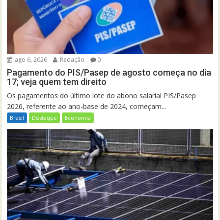
ago 6, 2026
Redação
0
Pagamento do PIS/Pasep de agosto começa no dia
17; veja quem tem direito
Os pagamentos do último lote do abono salarial PIS/Pasep
2026, referente ao ano-base de 2024, começam...
Brasil
Destaque
Economia