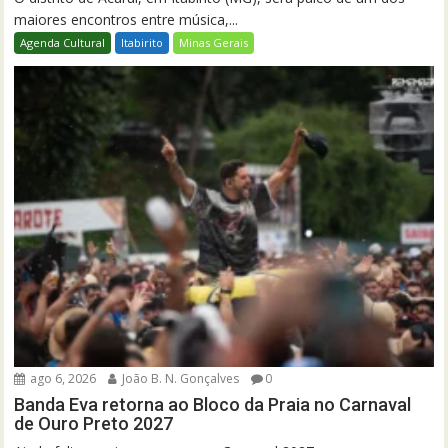
maiores encontros entre música,...
Agenda Cultural
Itabirito
Minas Gerais
ago 6, 2026
João B. N. Gonçalves
0
Banda Eva retorna ao Bloco da Praia no Carnaval
de Ouro Preto 2027