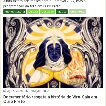
Ainda faltam seis meses para o Carnaval 2027, mas a
programação da folia em Ouro Preto...
Agenda Cultural
Cultura
Destaque
Música
Ouro Preto
ago 5, 2026
Redação
0
Documentário resgata a história do Vira-Saia em
Ouro Preto