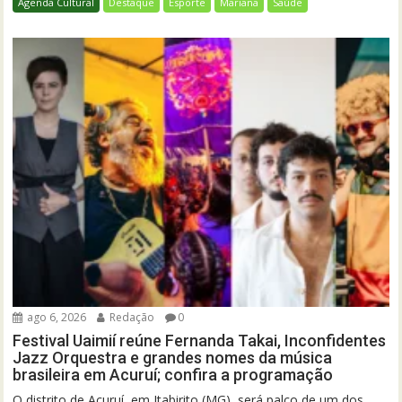
Agenda Cultural
Destaque
Esporte
Mariana
Saúde
ago 6, 2026
Redação
0
Festival Uaimií reúne Fernanda Takai, Inconfidentes
Jazz Orquestra e grandes nomes da música
brasileira em Acuruí; confira a programação
O distrito de Acuruí, em Itabirito (MG), será palco de um dos