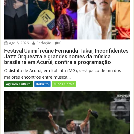
ago 6, 2026
Redação
0
Festival Uaimií reúne Fernanda Takai, Inconfidentes
Jazz Orquestra e grandes nomes da música
brasileira em Acuruí; confira a programação
O distrito de Acuruí, em Itabirito (MG), será palco de um dos
maiores encontros entre música,...
Agenda Cultural
Itabirito
Minas Gerais