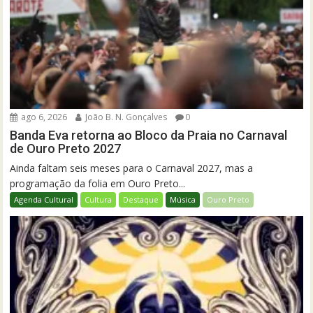
ago 6, 2026
João B. N. Gonçalves
0
Banda Eva retorna ao Bloco da Praia no Carnaval
de Ouro Preto 2027
Ainda faltam seis meses para o Carnaval 2027, mas a
programação da folia em Ouro Preto...
Agenda Cultural
Cultura
Destaque
Música
Ouro Preto