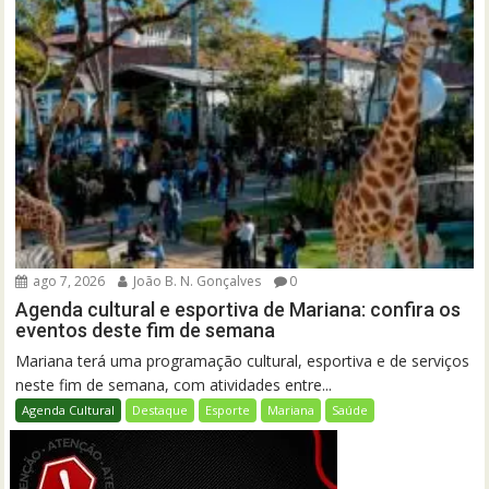
ago 7, 2026
João B. N. Gonçalves
0
Agenda cultural e esportiva de Mariana: confira os
eventos deste fim de semana
Mariana terá uma programação cultural, esportiva e de serviços
neste fim de semana, com atividades entre...
Agenda Cultural
Destaque
Esporte
Mariana
Saúde